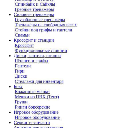
Спинбайк и Сайклы
Гребные тренажёры
Силовые тренажеры
Грузоблочные тренажеры
Тренажеры на свободных весах
Стойки под грифы и гантели
Скамьи
Кроссфит и станции
Кроссфит
Функциональные станции
Диски, гантели, штанги
Штанги и грифы
Гантели
Гири
Диски
Стеллажи для инвентаря
Бокс
Кожанные мешки
Мешки из ПВХ (Тент)
Груши
Ринги боксерские
Игровое оборудование
Игровое оборудование
Сервис и запчасти
Запчасти для тренажеров