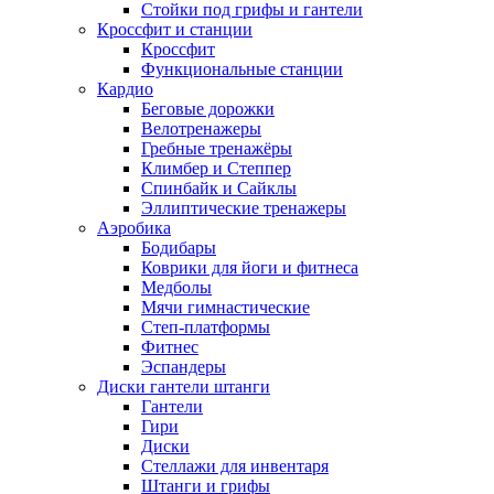
Стойки под грифы и гантели
Кроссфит и станции
Кроссфит
Функциональные станции
Кардио
Беговые дорожки
Велотренажеры
Гребные тренажёры
Климбер и Степпер
Спинбайк и Сайклы
Эллиптические тренажеры
Аэробика
Бодибары
Коврики для йоги и фитнеса
Медболы
Мячи гимнастические
Степ-платформы
Фитнес
Эспандеры
Диски гантели штанги
Гантели
Гири
Диски
Стеллажи для инвентаря
Штанги и грифы