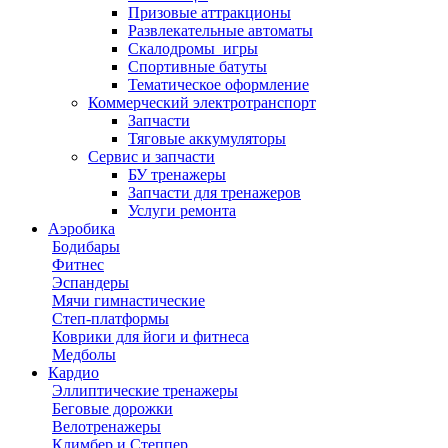
Призовые аттракционы
Развлекательные автоматы
Скалодромы_игры
Спортивные батуты
Тематическое оформление
Коммерческий электротранспорт
Запчасти
Тяговые аккумуляторы
Сервис и запчасти
БУ тренажеры
Запчасти для тренажеров
Услуги ремонта
Аэробика
Бодибары
Фитнес
Эспандеры
Мячи гимнастические
Степ-платформы
Коврики для йоги и фитнеса
Медболы
Кардио
Эллиптические тренажеры
Беговые дорожки
Велотренажеры
Климбер и Степпер