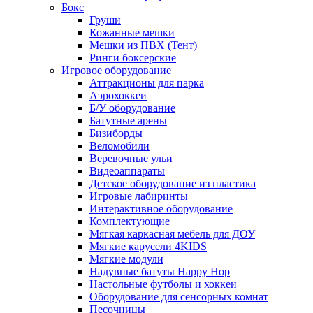
Бокс
Груши
Кожанные мешки
Мешки из ПВХ (Тент)
Ринги боксерские
Игровое оборудование
Аттракционы для парка
Аэрохоккеи
Б/У оборудование
Батутные арены
Бизиборды
Веломобили
Веревочные ульи
Видеоаппараты
Детское оборудование из пластика
Игровые лабиринты
Интерактивное оборудование
Комплектующие
Мягкая каркасная мебель для ДОУ
Мягкие карусели 4KIDS
Мягкие модули
Надувные батуты Happy Hop
Настольные футболы и хоккеи
Оборудование для сенсорных комнат
Песочницы