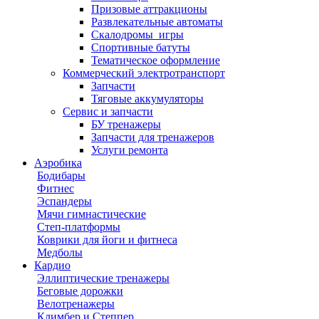
Призовые аттракционы
Развлекательные автоматы
Скалодромы_игры
Спортивные батуты
Тематическое оформление
Коммерческий электротранспорт
Запчасти
Тяговые аккумуляторы
Сервис и запчасти
БУ тренажеры
Запчасти для тренажеров
Услуги ремонта
Аэробика
Бодибары
Фитнес
Эспандеры
Мячи гимнастические
Степ-платформы
Коврики для йоги и фитнеса
Медболы
Кардио
Эллиптические тренажеры
Беговые дорожки
Велотренажеры
Климбер и Степпер