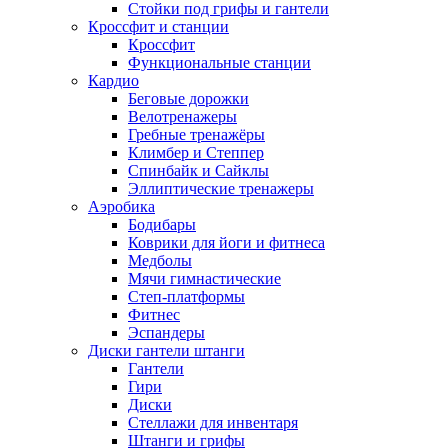
Стойки под грифы и гантели
Кроссфит и станции
Кроссфит
Функциональные станции
Кардио
Беговые дорожки
Велотренажеры
Гребные тренажёры
Климбер и Степпер
Спинбайк и Сайклы
Эллиптические тренажеры
Аэробика
Бодибары
Коврики для йоги и фитнеса
Медболы
Мячи гимнастические
Степ-платформы
Фитнес
Эспандеры
Диски гантели штанги
Гантели
Гири
Диски
Стеллажи для инвентаря
Штанги и грифы