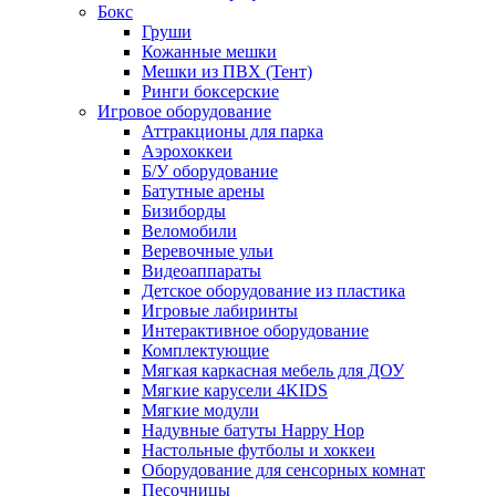
Бокс
Груши
Кожанные мешки
Мешки из ПВХ (Тент)
Ринги боксерские
Игровое оборудование
Аттракционы для парка
Аэрохоккеи
Б/У оборудование
Батутные арены
Бизиборды
Веломобили
Веревочные ульи
Видеоаппараты
Детское оборудование из пластика
Игровые лабиринты
Интерактивное оборудование
Комплектующие
Мягкая каркасная мебель для ДОУ
Мягкие карусели 4KIDS
Мягкие модули
Надувные батуты Happy Hop
Настольные футболы и хоккеи
Оборудование для сенсорных комнат
Песочницы