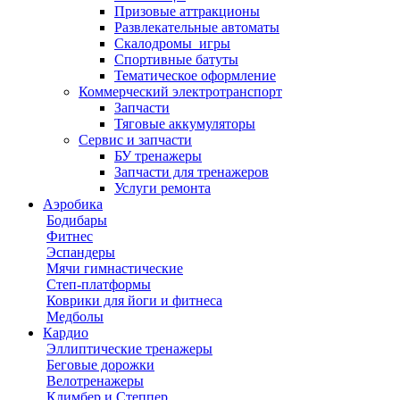
Призовые аттракционы
Развлекательные автоматы
Скалодромы_игры
Спортивные батуты
Тематическое оформление
Коммерческий электротранспорт
Запчасти
Тяговые аккумуляторы
Сервис и запчасти
БУ тренажеры
Запчасти для тренажеров
Услуги ремонта
Аэробика
Бодибары
Фитнес
Эспандеры
Мячи гимнастические
Степ-платформы
Коврики для йоги и фитнеса
Медболы
Кардио
Эллиптические тренажеры
Беговые дорожки
Велотренажеры
Климбер и Степпер