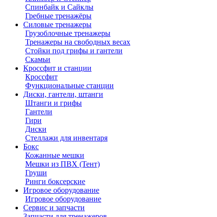
Спинбайк и Сайклы
Гребные тренажёры
Силовые тренажеры
Грузоблочные тренажеры
Тренажеры на свободных весах
Стойки под грифы и гантели
Скамьи
Кроссфит и станции
Кроссфит
Функциональные станции
Диски, гантели, штанги
Штанги и грифы
Гантели
Гири
Диски
Стеллажи для инвентаря
Бокс
Кожанные мешки
Мешки из ПВХ (Тент)
Груши
Ринги боксерские
Игровое оборудование
Игровое оборудование
Сервис и запчасти
Запчасти для тренажеров