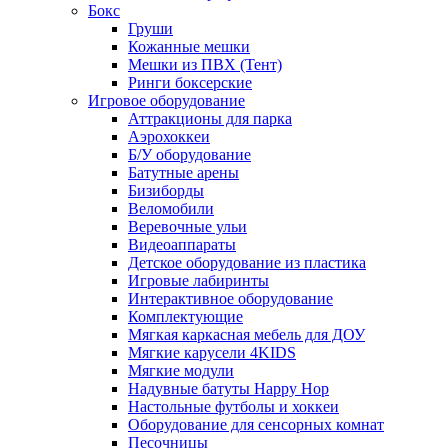
Бокс
Груши
Кожанные мешки
Мешки из ПВХ (Тент)
Ринги боксерские
Игровое оборудование
Аттракционы для парка
Аэрохоккеи
Б/У оборудование
Батутные арены
Бизиборды
Веломобили
Веревочные ульи
Видеоаппараты
Детское оборудование из пластика
Игровые лабиринты
Интерактивное оборудование
Комплектующие
Мягкая каркасная мебель для ДОУ
Мягкие карусели 4KIDS
Мягкие модули
Надувные батуты Happy Hop
Настольные футболы и хоккеи
Оборудование для сенсорных комнат
Песочницы