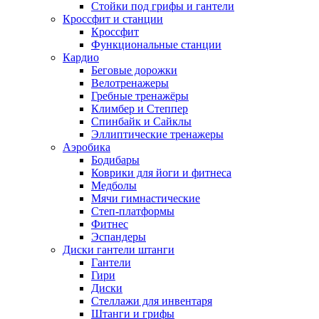
Стойки под грифы и гантели
Кроссфит и станции
Кроссфит
Функциональные станции
Кардио
Беговые дорожки
Велотренажеры
Гребные тренажёры
Климбер и Степпер
Спинбайк и Сайклы
Эллиптические тренажеры
Аэробика
Бодибары
Коврики для йоги и фитнеса
Медболы
Мячи гимнастические
Степ-платформы
Фитнес
Эспандеры
Диски гантели штанги
Гантели
Гири
Диски
Стеллажи для инвентаря
Штанги и грифы