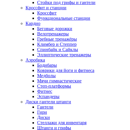
Стойки под грифы и гантели
Кроссфит и станции
Кроссфит
Функциональные станции
Кардио
Беговые дорожки
Велотренажеры
Гребные тренажёры
Климбер и Степпер
Спинбайк и Сайклы
Эллиптические тренажеры
Аэробика
Бодибары
Коврики для йоги и фитнеса
Медболы
Мячи гимнастические
Степ-платформы
Фитнес
Эспандеры
Диски гантели штанги
Гантели
Гири
Диски
Стеллажи для инвентаря
Штанги и грифы