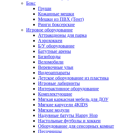
Бокс
Груши
Кожанные мешки
Мешки из ПВХ (Тент)
Ринги боксерские
Игровое оборудование
Аттракционы для парка
Аэрохоккеи
Б/У оборудование
Батутные арены
Бизиборды
Веломобили
Веревочные ульи
Видеоаппараты
Детское оборудование из пластика
Игровые лабиринты
Интерактивное оборудование
Комплектующие
Мягкая каркасная мебель для ДОУ
Мягкие карусели 4KIDS
Мягкие модули
Надувные батуты Happy Hop
Настольные футболы и хоккеи
Оборудование для сенсорных комнат
Песочницы