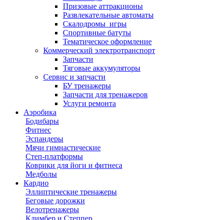
Призовые аттракционы
Развлекательные автоматы
Скалодромы_игры
Спортивные батуты
Тематическое оформление
Коммерческий электротранспорт
Запчасти
Тяговые аккумуляторы
Сервис и запчасти
БУ тренажеры
Запчасти для тренажеров
Услуги ремонта
Аэробика
Бодибары
Фитнес
Эспандеры
Мячи гимнастические
Степ-платформы
Коврики для йоги и фитнеса
Медболы
Кардио
Эллиптические тренажеры
Беговые дорожки
Велотренажеры
Климбер и Степпер