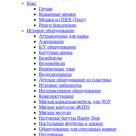
Бокс
Груши
Кожанные мешки
Мешки из ПВХ (Тент)
Ринги боксерские
Игровое оборудование
Аттракционы для парка
Аэрохоккеи
Б/У оборудование
Батутные арены
Бизиборды
Веломобили
Веревочные ульи
Видеоаппараты
Детское оборудование из пластика
Игровые лабиринты
Интерактивное оборудование
Комплектующие
Мягкая каркасная мебель для ДОУ
Мягкие карусели 4KIDS
Мягкие модули
Надувные батуты Happy Hop
Настольные футболы и хоккеи
Оборудование для сенсорных комнат
Песочницы