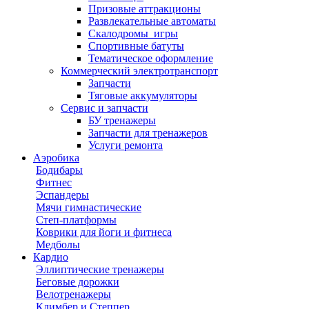
Призовые аттракционы
Развлекательные автоматы
Скалодромы_игры
Спортивные батуты
Тематическое оформление
Коммерческий электротранспорт
Запчасти
Тяговые аккумуляторы
Сервис и запчасти
БУ тренажеры
Запчасти для тренажеров
Услуги ремонта
Аэробика
Бодибары
Фитнес
Эспандеры
Мячи гимнастические
Степ-платформы
Коврики для йоги и фитнеса
Медболы
Кардио
Эллиптические тренажеры
Беговые дорожки
Велотренажеры
Климбер и Степпер