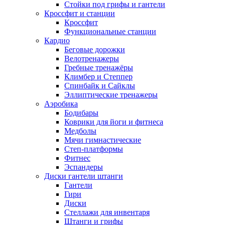
Стойки под грифы и гантели
Кроссфит и станции
Кроссфит
Функциональные станции
Кардио
Беговые дорожки
Велотренажеры
Гребные тренажёры
Климбер и Степпер
Спинбайк и Сайклы
Эллиптические тренажеры
Аэробика
Бодибары
Коврики для йоги и фитнеса
Медболы
Мячи гимнастические
Степ-платформы
Фитнес
Эспандеры
Диски гантели штанги
Гантели
Гири
Диски
Стеллажи для инвентаря
Штанги и грифы