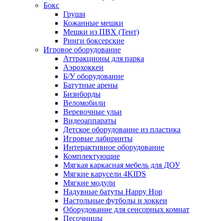
Бокс
Груши
Кожанные мешки
Мешки из ПВХ (Тент)
Ринги боксерские
Игровое оборудование
Аттракционы для парка
Аэрохоккеи
Б/У оборудование
Батутные арены
Бизиборды
Веломобили
Веревочные ульи
Видеоаппараты
Детское оборудование из пластика
Игровые лабиринты
Интерактивное оборудование
Комплектующие
Мягкая каркасная мебель для ДОУ
Мягкие карусели 4KIDS
Мягкие модули
Надувные батуты Happy Hop
Настольные футболы и хоккеи
Оборудование для сенсорных комнат
Песочницы