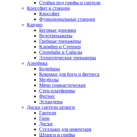
Стойки под грифы и гантели
Кроссфит и станции
Кроссфит
Функциональные станции
Кардио
Беговые дорожки
Велотренажеры
Гребные тренажёры
Климбер и Степпер
Спинбайк и Сайклы
Эллиптические тренажеры
Аэробика
Бодибары
Коврики для йоги и фитнеса
Медболы
Мячи гимнастические
Степ-платформы
Фитнес
Эспандеры
Диски гантели штанги
Гантели
Гири
Диски
Стеллажи для инвентаря
Штанги и грифы