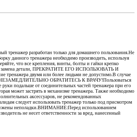
ный тренажер разработан только для домашнего пользования.Не
борку данного тренажера необходимо производить, используя
ряйте, что все крепления, винты, болты и гайки крепко
нужна замена детали, ПРЕКРАТИТЕ ЕГО ИСПОЛЬЗОВАТЬ И
 тренажера двумя или более людьми не допустимо.В случае
ровку. НЕЗАМЕДЛИТЕЛЬНО ОБРАТИТЕСЬ К ВРАЧУ!Пользоваться
руки подальше от соединительных частей тренажера при его
ая может застрять в механизме тренажера. Также необходимо
ополнительных аксессуаров, не рекомендованных
идам следует использовать тренажер только под присмотром
обнаружены неполадки.ВНИМАНИЕ:Перед использованием
водитель не несет ответственности за вред, нанесенный