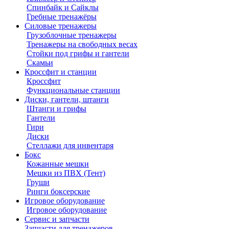
Спинбайк и Сайклы
Гребные тренажёры
Силовые тренажеры
Грузоблочные тренажеры
Тренажеры на свободных весах
Стойки под грифы и гантели
Скамьи
Кроссфит и станции
Кроссфит
Функциональные станции
Диски, гантели, штанги
Штанги и грифы
Гантели
Гири
Диски
Стеллажи для инвентаря
Бокс
Кожанные мешки
Мешки из ПВХ (Тент)
Груши
Ринги боксерские
Игровое оборудование
Игровое оборудование
Сервис и запчасти
Запчасти для тренажеров