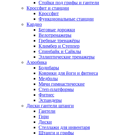
Стойки под грифы и гантели
Кроссфит и станции
Кроссфит
Функциональные станции
Кардио
Беговые дорожки
Велотренажеры
Гребные тренажёры
Климбер и Степпер
Спинбайк и Сайклы
Эллиптические тренажеры
Аэробика
Бодибары
Коврики для йоги и фитнеса
Медболы
Мячи гимнастические
Степ-платформы
Фитнес
Эспандеры
Диски гантели штанги
Гантели
Гири
Диски
Стеллажи для инвентаря
Штанги и грифы