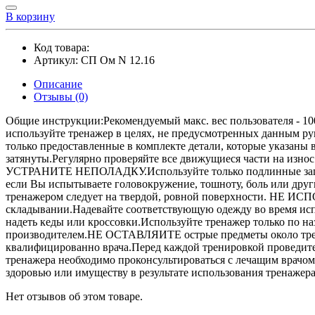
В корзину
Код товара:
Артикул:
СП Ом N 12.16
Описание
Отзывы (0)
Общие инструкции:Рекомендуемый макс. вес пользователя - 100
используйте тренажер в целях, не предусмотренных данным ру
только предоставленные в комплекте детали, которые указаны 
затянуты.Регулярно проверяйте все движущиеся части на из
УСТРАНИТЕ НЕПОЛАДКУ.Используйте только подлинные запасн
если Вы испытываете головокружение, тошноту, боль или 
тренажером следует на твердой, ровной поверхности. НЕ ИСП
складывании.Надевайте соответствующую одежду во время исп
надеть кеды или кроссовки.Используйте тренажер только по н
производителем.НЕ ОСТАВЛЯИТЕ острые предметы около трена
квалифицированно врача.Перед каждой тренировкой проведит
тренажера необходимо проконсультироваться с лечащим врачом
здоровью или имуществу в результате использования тренажера
Нет отзывов об этом товаре.