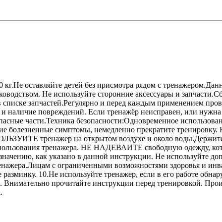
 кг.Не оставляйте детей без присмотра рядом с тренажером.Дан
ководством. Не используйте сторонние аксессуары и запчасти.С
в списке запчастей.Регулярно и перед каждым применением прове
нос и наличие повреждений. Если тренажёр неисправен, или 
ые части.Техника безопасности:Одновременное использование
другие болезненные симптомы, немедленно прекратите трени
ОЛЬЗУИТЕ тренажер на открытом воздухе и около воды.Держите 
ользования тренажера. НЕ НАДЕВАИТЕ свободную одежду, котор
азначению, как указано в данной инструкции. Не используйте д
жера.Лицам с ограниченными возможностями здоровья и инвал
е разминку. 10.Не используйте тренажер, если в его работе 
. Внимательно прочитайте инструкции перед тренировкой. Произ
.