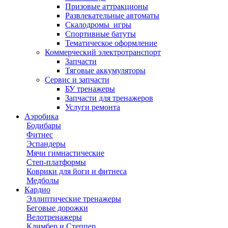
Призовые аттракционы
Развлекательные автоматы
Скалодромы_игры
Спортивные батуты
Тематическое оформление
Коммерческий электротранспорт
Запчасти
Тяговые аккумуляторы
Сервис и запчасти
БУ тренажеры
Запчасти для тренажеров
Услуги ремонта
Аэробика
Бодибары
Фитнес
Эспандеры
Мячи гимнастические
Степ-платформы
Коврики для йоги и фитнеса
Медболы
Кардио
Эллиптические тренажеры
Беговые дорожки
Велотренажеры
Климбер и Степпер