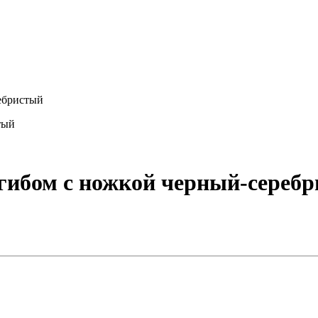
ребристый
тый
згибом с ножкой черный-сереб