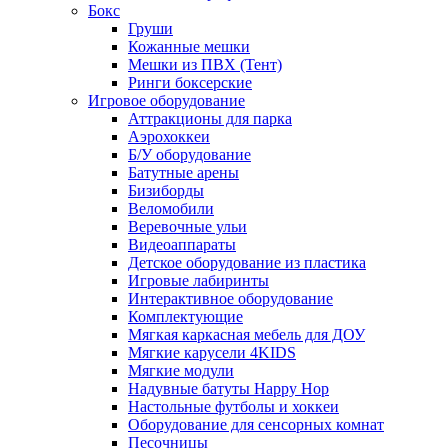
Бокс
Груши
Кожанные мешки
Мешки из ПВХ (Тент)
Ринги боксерские
Игровое оборудование
Аттракционы для парка
Аэрохоккеи
Б/У оборудование
Батутные арены
Бизиборды
Веломобили
Веревочные ульи
Видеоаппараты
Детское оборудование из пластика
Игровые лабиринты
Интерактивное оборудование
Комплектующие
Мягкая каркасная мебель для ДОУ
Мягкие карусели 4KIDS
Мягкие модули
Надувные батуты Happy Hop
Настольные футболы и хоккеи
Оборудование для сенсорных комнат
Песочницы