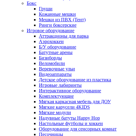
Бокс
Груши
Кожанные мешки
Мешки из ПВХ (Тент)
Ринги боксерские
Игровое оборудование
Аттракционы для парка
Аэрохоккеи
Б/У оборудование
Батутные арены
Бизиборды
Веломобили
Веревочные ульи
Видеоаппараты
Детское оборудование из пластика
Игровые лабиринты
Интерактивное оборудование
Комплектующие
Мягкая каркасная мебель для ДОУ
Мягкие карусели 4KIDS
Мягкие модули
Надувные батуты Happy Hop
Настольные футболы и хоккеи
Оборудование для сенсорных комнат
Песочницы