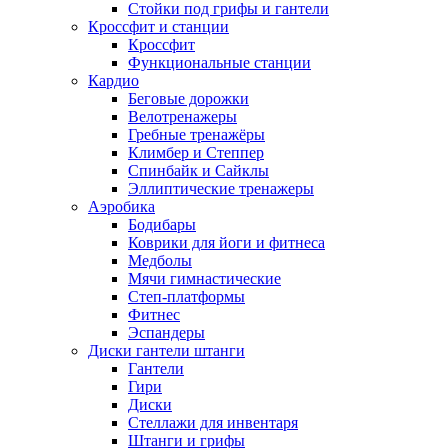
Стойки под грифы и гантели
Кроссфит и станции
Кроссфит
Функциональные станции
Кардио
Беговые дорожки
Велотренажеры
Гребные тренажёры
Климбер и Степпер
Спинбайк и Сайклы
Эллиптические тренажеры
Аэробика
Бодибары
Коврики для йоги и фитнеса
Медболы
Мячи гимнастические
Степ-платформы
Фитнес
Эспандеры
Диски гантели штанги
Гантели
Гири
Диски
Стеллажи для инвентаря
Штанги и грифы