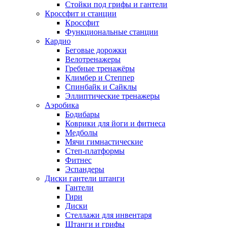
Стойки под грифы и гантели
Кроссфит и станции
Кроссфит
Функциональные станции
Кардио
Беговые дорожки
Велотренажеры
Гребные тренажёры
Климбер и Степпер
Спинбайк и Сайклы
Эллиптические тренажеры
Аэробика
Бодибары
Коврики для йоги и фитнеса
Медболы
Мячи гимнастические
Степ-платформы
Фитнес
Эспандеры
Диски гантели штанги
Гантели
Гири
Диски
Стеллажи для инвентаря
Штанги и грифы