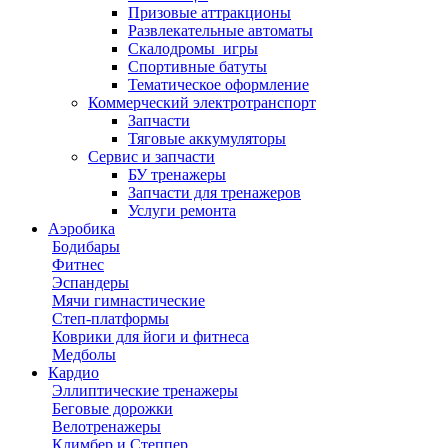
Призовые аттракционы
Развлекательные автоматы
Скалодромы_игры
Спортивные батуты
Тематическое оформление
Коммерческий электротранспорт
Запчасти
Тяговые аккумуляторы
Сервис и запчасти
БУ тренажеры
Запчасти для тренажеров
Услуги ремонта
Аэробика
Бодибары
Фитнес
Эспандеры
Мячи гимнастические
Степ-платформы
Коврики для йоги и фитнеса
Медболы
Кардио
Эллиптические тренажеры
Беговые дорожки
Велотренажеры
Климбер и Степпер