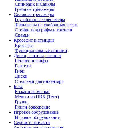
Спинбайк и Сайклы
Гребные тренажёры
Силовые тренажеры
Грузоблочные тренажеры
Тренажеры на свободных весах
Стойки под грифы и гантели
Скамьи
Кроссфит и станции
Кроссфит
Функциональные станции
Диски, гантели, штанги
Штанги и грифы
Гантели
Гири
Диски
Стеллажи для инвентаря
Бокс
Кожанные мешки
Мешки из ПВХ (Тент)
Груши
Ринги боксерские
Игровое оборудование
Игровое оборудование
Сервис и запчасти
Запчасти для тренажеров