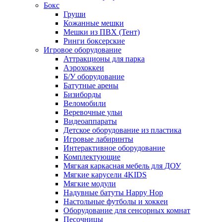
Бокс
Груши
Кожанные мешки
Мешки из ПВХ (Тент)
Ринги боксерские
Игровое оборудование
Аттракционы для парка
Аэрохоккеи
Б/У оборудование
Батутные арены
Бизиборды
Веломобили
Веревочные ульи
Видеоаппараты
Детское оборудование из пластика
Игровые лабиринты
Интерактивное оборудование
Комплектующие
Мягкая каркасная мебель для ДОУ
Мягкие карусели 4KIDS
Мягкие модули
Надувные батуты Happy Hop
Настольные футболы и хоккеи
Оборудование для сенсорных комнат
Песочницы