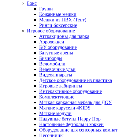
Бокс
Груши
Кожанные мешки
Мешки из ПВХ (Тент)
Ринги боксерские
Игровое оборудование
Аттракционы для парка
Аэрохоккеи
Б/У оборудование
Батутные арены
Бизиборды
Веломобили
Веревочные ульи
Видеоаппараты
Детское оборудование из пластика
Игровые лабиринты
Интерактивное оборудование
Комплектующие
Мягкая каркасная мебель для ДОУ
Мягкие карусели 4KIDS
Мягкие модули
Надувные батуты Happy Hop
Настольные футболы и хоккеи
Оборудование для сенсорных комнат
Песочницы