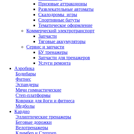
Призовые аттракционы
Развлекательные автоматы
Скалодромы_игры
Спортивные батуты
Тематическое оформление
Коммерческий электротранспорт
Запчасти
Тяговые аккумуляторы
Сервис и запчасти
БУ тренажеры
Запчасти для тренажеров
Услуги ремонта
Аэробика
Бодибары
Фитнес
Эспандеры
Мячи гимнастические
Степ-платформы
Коврики для йоги и фитнеса
Медболы
Кардио
Эллиптические тренажеры
Беговые дорожки
Велотренажеры
Климбер и Степпер