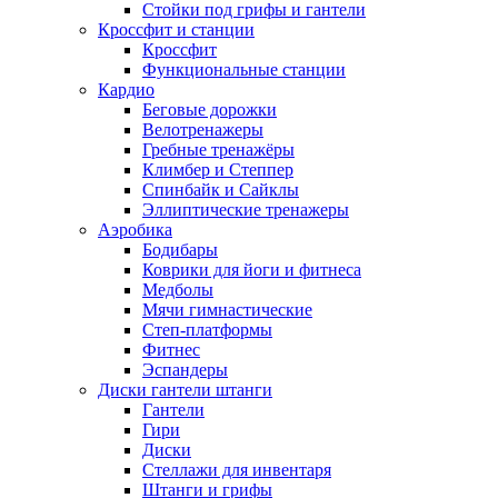
Стойки под грифы и гантели
Кроссфит и станции
Кроссфит
Функциональные станции
Кардио
Беговые дорожки
Велотренажеры
Гребные тренажёры
Климбер и Степпер
Спинбайк и Сайклы
Эллиптические тренажеры
Аэробика
Бодибары
Коврики для йоги и фитнеса
Медболы
Мячи гимнастические
Степ-платформы
Фитнес
Эспандеры
Диски гантели штанги
Гантели
Гири
Диски
Стеллажи для инвентаря
Штанги и грифы