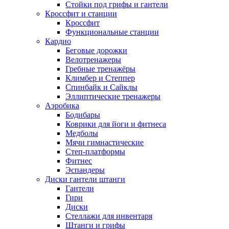
Стойки под грифы и гантели
Кроссфит и станции
Кроссфит
Функциональные станции
Кардио
Беговые дорожки
Велотренажеры
Гребные тренажёры
Климбер и Степпер
Спинбайк и Сайклы
Эллиптические тренажеры
Аэробика
Бодибары
Коврики для йоги и фитнеса
Медболы
Мячи гимнастические
Степ-платформы
Фитнес
Эспандеры
Диски гантели штанги
Гантели
Гири
Диски
Стеллажи для инвентаря
Штанги и грифы