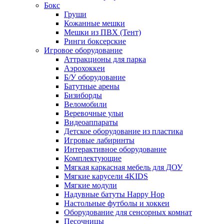
Бокс
Груши
Кожанные мешки
Мешки из ПВХ (Тент)
Ринги боксерские
Игровое оборудование
Аттракционы для парка
Аэрохоккеи
Б/У оборудование
Батутные арены
Бизиборды
Веломобили
Веревочные ульи
Видеоаппараты
Детское оборудование из пластика
Игровые лабиринты
Интерактивное оборудование
Комплектующие
Мягкая каркасная мебель для ДОУ
Мягкие карусели 4KIDS
Мягкие модули
Надувные батуты Happy Hop
Настольные футболы и хоккеи
Оборудование для сенсорных комнат
Песочницы