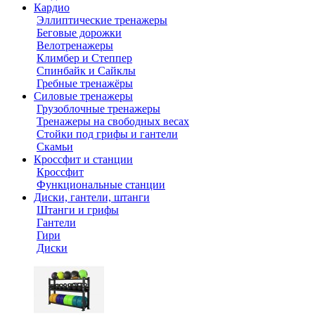
Кардио
Эллиптические тренажеры
Беговые дорожки
Велотренажеры
Климбер и Степпер
Спинбайк и Сайклы
Гребные тренажёры
Силовые тренажеры
Грузоблочные тренажеры
Тренажеры на свободных весах
Стойки под грифы и гантели
Скамьи
Кроссфит и станции
Кроссфит
Функциональные станции
Диски, гантели, штанги
Штанги и грифы
Гантели
Гири
Диски