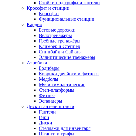
Стойки под грифы и гантели
Кроссфит и станции
Кроссфит
Функциональные станции
Кардио
Беговые дорожки
Велотренажеры
Гребные тренажёры
Климбер и Степпер
Спинбайк и Сайклы
Эллиптические тренажеры
Аэробика
Бодибары
Коврики для йоги и фитнеса
Медболы
Мячи гимнастические
Степ-платформы
Фитнес
Эспандеры
Диски гантели штанги
Гантели
Гири
Диски
Стеллажи для инвентаря
Штанги и грифы