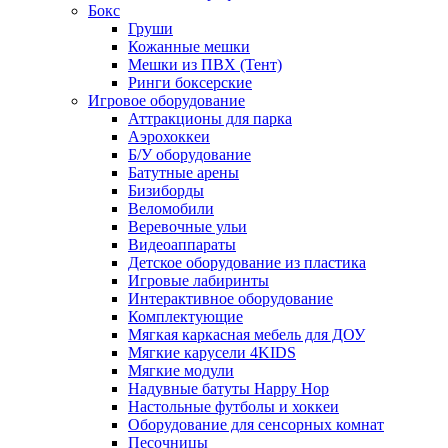
Бокс
Груши
Кожанные мешки
Мешки из ПВХ (Тент)
Ринги боксерские
Игровое оборудование
Аттракционы для парка
Аэрохоккеи
Б/У оборудование
Батутные арены
Бизиборды
Веломобили
Веревочные ульи
Видеоаппараты
Детское оборудование из пластика
Игровые лабиринты
Интерактивное оборудование
Комплектующие
Мягкая каркасная мебель для ДОУ
Мягкие карусели 4KIDS
Мягкие модули
Надувные батуты Happy Hop
Настольные футболы и хоккеи
Оборудование для сенсорных комнат
Песочницы