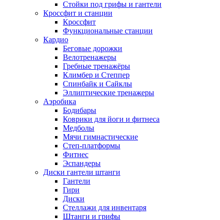
Стойки под грифы и гантели
Кроссфит и станции
Кроссфит
Функциональные станции
Кардио
Беговые дорожки
Велотренажеры
Гребные тренажёры
Климбер и Степпер
Спинбайк и Сайклы
Эллиптические тренажеры
Аэробика
Бодибары
Коврики для йоги и фитнеса
Медболы
Мячи гимнастические
Степ-платформы
Фитнес
Эспандеры
Диски гантели штанги
Гантели
Гири
Диски
Стеллажи для инвентаря
Штанги и грифы