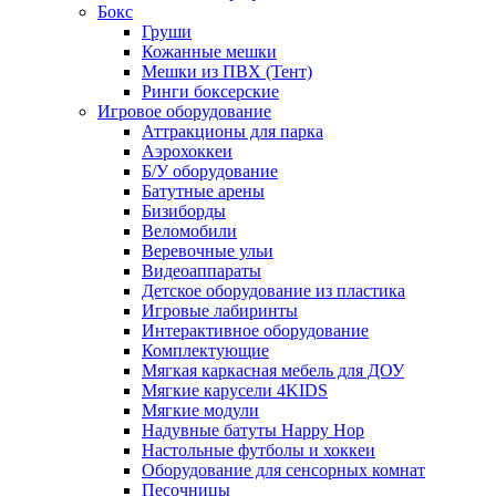
Бокс
Груши
Кожанные мешки
Мешки из ПВХ (Тент)
Ринги боксерские
Игровое оборудование
Аттракционы для парка
Аэрохоккеи
Б/У оборудование
Батутные арены
Бизиборды
Веломобили
Веревочные ульи
Видеоаппараты
Детское оборудование из пластика
Игровые лабиринты
Интерактивное оборудование
Комплектующие
Мягкая каркасная мебель для ДОУ
Мягкие карусели 4KIDS
Мягкие модули
Надувные батуты Happy Hop
Настольные футболы и хоккеи
Оборудование для сенсорных комнат
Песочницы