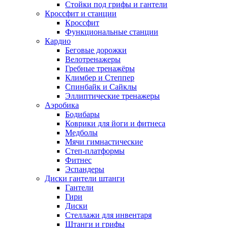
Стойки под грифы и гантели
Кроссфит и станции
Кроссфит
Функциональные станции
Кардио
Беговые дорожки
Велотренажеры
Гребные тренажёры
Климбер и Степпер
Спинбайк и Сайклы
Эллиптические тренажеры
Аэробика
Бодибары
Коврики для йоги и фитнеса
Медболы
Мячи гимнастические
Степ-платформы
Фитнес
Эспандеры
Диски гантели штанги
Гантели
Гири
Диски
Стеллажи для инвентаря
Штанги и грифы