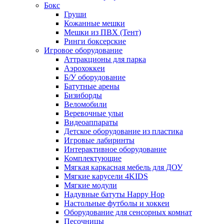
Бокс
Груши
Кожанные мешки
Мешки из ПВХ (Тент)
Ринги боксерские
Игровое оборудование
Аттракционы для парка
Аэрохоккеи
Б/У оборудование
Батутные арены
Бизиборды
Веломобили
Веревочные ульи
Видеоаппараты
Детское оборудование из пластика
Игровые лабиринты
Интерактивное оборудование
Комплектующие
Мягкая каркасная мебель для ДОУ
Мягкие карусели 4KIDS
Мягкие модули
Надувные батуты Happy Hop
Настольные футболы и хоккеи
Оборудование для сенсорных комнат
Песочницы