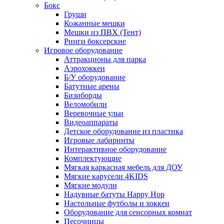
Бокс
Груши
Кожанные мешки
Мешки из ПВХ (Тент)
Ринги боксерские
Игровое оборудование
Аттракционы для парка
Аэрохоккеи
Б/У оборудование
Батутные арены
Бизиборды
Веломобили
Веревочные ульи
Видеоаппараты
Детское оборудование из пластика
Игровые лабиринты
Интерактивное оборудование
Комплектующие
Мягкая каркасная мебель для ДОУ
Мягкие карусели 4KIDS
Мягкие модули
Надувные батуты Happy Hop
Настольные футболы и хоккеи
Оборудование для сенсорных комнат
Песочницы