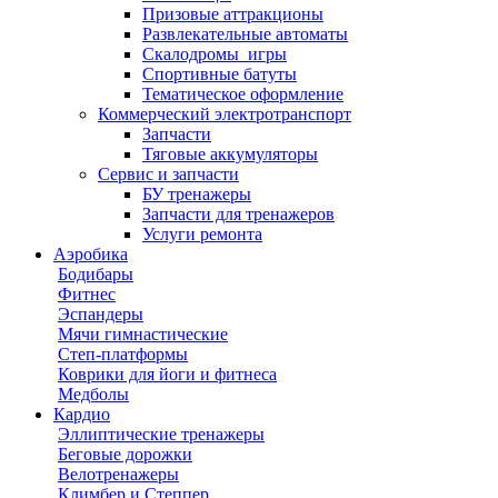
Призовые аттракционы
Развлекательные автоматы
Скалодромы_игры
Спортивные батуты
Тематическое оформление
Коммерческий электротранспорт
Запчасти
Тяговые аккумуляторы
Сервис и запчасти
БУ тренажеры
Запчасти для тренажеров
Услуги ремонта
Аэробика
Бодибары
Фитнес
Эспандеры
Мячи гимнастические
Степ-платформы
Коврики для йоги и фитнеса
Медболы
Кардио
Эллиптические тренажеры
Беговые дорожки
Велотренажеры
Климбер и Степпер