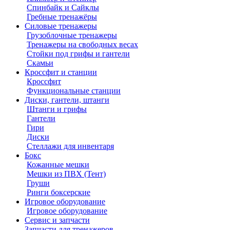
Спинбайк и Сайклы
Гребные тренажёры
Силовые тренажеры
Грузоблочные тренажеры
Тренажеры на свободных весах
Стойки под грифы и гантели
Скамьи
Кроссфит и станции
Кроссфит
Функциональные станции
Диски, гантели, штанги
Штанги и грифы
Гантели
Гири
Диски
Стеллажи для инвентаря
Бокс
Кожанные мешки
Мешки из ПВХ (Тент)
Груши
Ринги боксерские
Игровое оборудование
Игровое оборудование
Сервис и запчасти
Запчасти для тренажеров