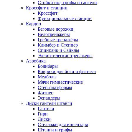
Стойки под грифы и гантели
Кроссфит и станции
Кроссфит
Функциональные станции
Кардио
Беговые дорожки
Велотренажеры
Гребные тренажёры
Климбер и Степпер
Спинбайк и Сайклы
Эллиптические тренажеры
Аэробика
Бодибары
Коврики для йоги и фитнеса
Медболы
Мячи гимнастические
Степ-платформы
Фитнес
Эспандеры
Диски гантели штанги
Гантели
Гири
Диски
Стеллажи для инвентаря
Штанги и грифы