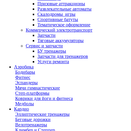
Призовые аттракционы
Развлекательные автоматы
Скалодромы_игры
Спортивные батуты
Тематическое оформление
Коммерческий электротранспорт
Запчасти
Тяговые аккумуляторы
Сервис и запчасти
БУ тренажеры
Запчасти для тренажеров
Услуги ремонта
Аэробика
Бодибары
Фитнес
Эспандеры
Мячи гимнастические
Степ-платформы
Коврики для йоги и фитнеса
Медболы
Кардио
Эллиптические тренажеры
Беговые дорожки
Велотренажеры
Климбер и Степпер