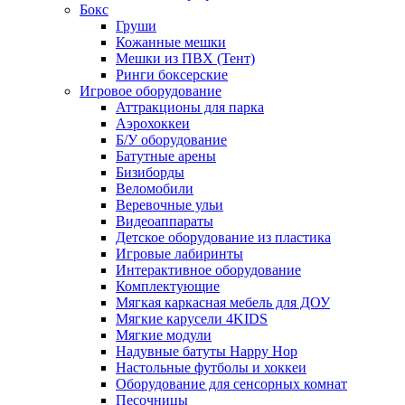
Бокс
Груши
Кожанные мешки
Мешки из ПВХ (Тент)
Ринги боксерские
Игровое оборудование
Аттракционы для парка
Аэрохоккеи
Б/У оборудование
Батутные арены
Бизиборды
Веломобили
Веревочные ульи
Видеоаппараты
Детское оборудование из пластика
Игровые лабиринты
Интерактивное оборудование
Комплектующие
Мягкая каркасная мебель для ДОУ
Мягкие карусели 4KIDS
Мягкие модули
Надувные батуты Happy Hop
Настольные футболы и хоккеи
Оборудование для сенсорных комнат
Песочницы