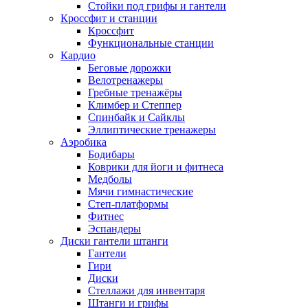
Стойки под грифы и гантели
Кроссфит и станции
Кроссфит
Функциональные станции
Кардио
Беговые дорожки
Велотренажеры
Гребные тренажёры
Климбер и Степпер
Спинбайк и Сайклы
Эллиптические тренажеры
Аэробика
Бодибары
Коврики для йоги и фитнеса
Медболы
Мячи гимнастические
Степ-платформы
Фитнес
Эспандеры
Диски гантели штанги
Гантели
Гири
Диски
Стеллажи для инвентаря
Штанги и грифы