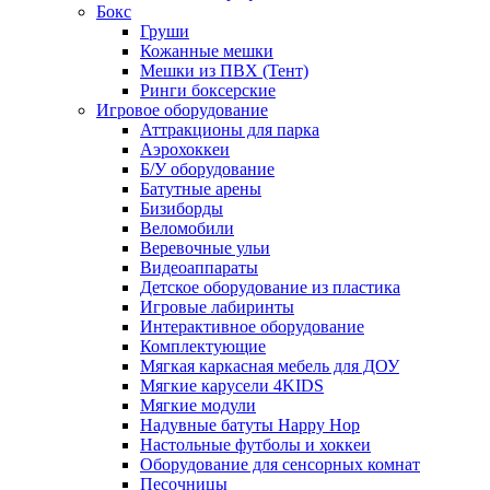
Бокс
Груши
Кожанные мешки
Мешки из ПВХ (Тент)
Ринги боксерские
Игровое оборудование
Аттракционы для парка
Аэрохоккеи
Б/У оборудование
Батутные арены
Бизиборды
Веломобили
Веревочные ульи
Видеоаппараты
Детское оборудование из пластика
Игровые лабиринты
Интерактивное оборудование
Комплектующие
Мягкая каркасная мебель для ДОУ
Мягкие карусели 4KIDS
Мягкие модули
Надувные батуты Happy Hop
Настольные футболы и хоккеи
Оборудование для сенсорных комнат
Песочницы