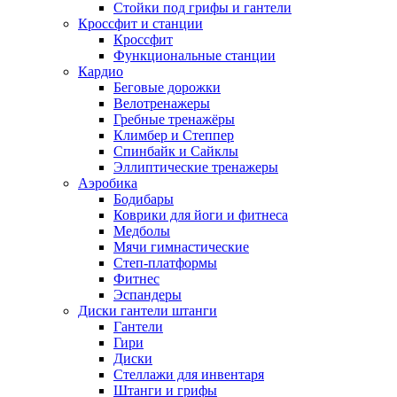
Стойки под грифы и гантели
Кроссфит и станции
Кроссфит
Функциональные станции
Кардио
Беговые дорожки
Велотренажеры
Гребные тренажёры
Климбер и Степпер
Спинбайк и Сайклы
Эллиптические тренажеры
Аэробика
Бодибары
Коврики для йоги и фитнеса
Медболы
Мячи гимнастические
Степ-платформы
Фитнес
Эспандеры
Диски гантели штанги
Гантели
Гири
Диски
Стеллажи для инвентаря
Штанги и грифы