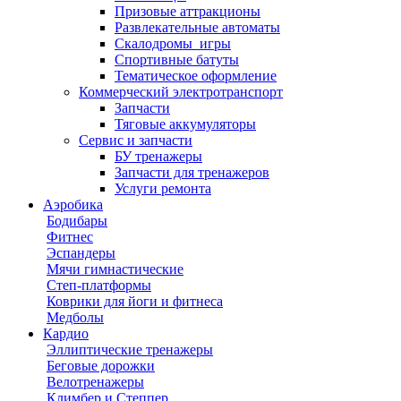
Призовые аттракционы
Развлекательные автоматы
Скалодромы_игры
Спортивные батуты
Тематическое оформление
Коммерческий электротранспорт
Запчасти
Тяговые аккумуляторы
Сервис и запчасти
БУ тренажеры
Запчасти для тренажеров
Услуги ремонта
Аэробика
Бодибары
Фитнес
Эспандеры
Мячи гимнастические
Степ-платформы
Коврики для йоги и фитнеса
Медболы
Кардио
Эллиптические тренажеры
Беговые дорожки
Велотренажеры
Климбер и Степпер