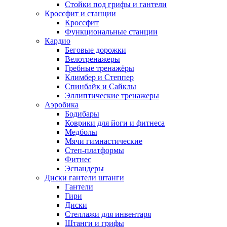
Стойки под грифы и гантели
Кроссфит и станции
Кроссфит
Функциональные станции
Кардио
Беговые дорожки
Велотренажеры
Гребные тренажёры
Климбер и Степпер
Спинбайк и Сайклы
Эллиптические тренажеры
Аэробика
Бодибары
Коврики для йоги и фитнеса
Медболы
Мячи гимнастические
Степ-платформы
Фитнес
Эспандеры
Диски гантели штанги
Гантели
Гири
Диски
Стеллажи для инвентаря
Штанги и грифы