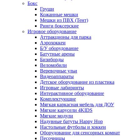
Бокс
Груши
Кожанные мешки
Мешки из ПВХ (Тент)
Ринги боксерские
Игровое оборудование
Аттракционы для парка
Аэрохоккеи
Б/У оборудование
Батутные арены
Бизиборды
Веломобили
Веревочные ульи
Видеоаппараты
Детское оборудование из пластика
Игровые лабиринты
Интерактивное оборудование
Комплектующие
Мягкая каркасная мебель для ДОУ
Мягкие карусели 4KIDS
Мягкие модули
Надувные батуты Happy Hop
Настольные футболы и хоккеи
Оборудование для сенсорных комнат
Песочницы