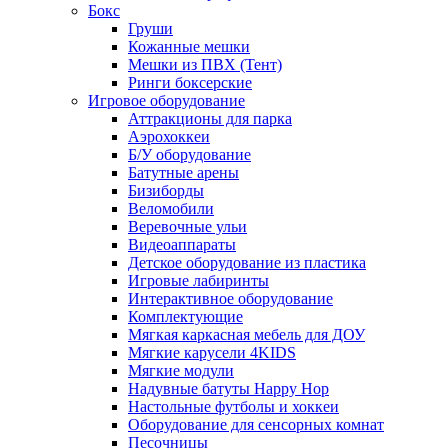
Бокс
Груши
Кожанные мешки
Мешки из ПВХ (Тент)
Ринги боксерские
Игровое оборудование
Аттракционы для парка
Аэрохоккеи
Б/У оборудование
Батутные арены
Бизиборды
Веломобили
Веревочные ульи
Видеоаппараты
Детское оборудование из пластика
Игровые лабиринты
Интерактивное оборудование
Комплектующие
Мягкая каркасная мебель для ДОУ
Мягкие карусели 4KIDS
Мягкие модули
Надувные батуты Happy Hop
Настольные футболы и хоккеи
Оборудование для сенсорных комнат
Песочницы