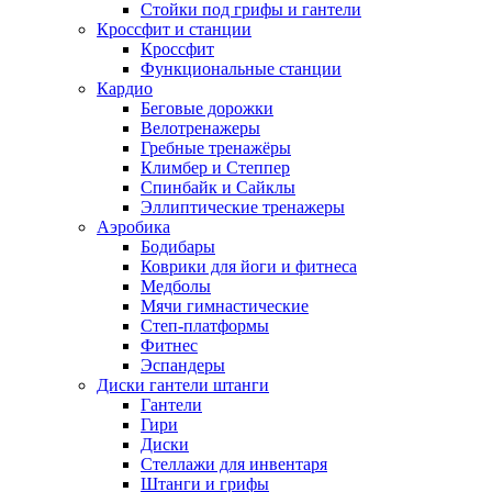
Стойки под грифы и гантели
Кроссфит и станции
Кроссфит
Функциональные станции
Кардио
Беговые дорожки
Велотренажеры
Гребные тренажёры
Климбер и Степпер
Спинбайк и Сайклы
Эллиптические тренажеры
Аэробика
Бодибары
Коврики для йоги и фитнеса
Медболы
Мячи гимнастические
Степ-платформы
Фитнес
Эспандеры
Диски гантели штанги
Гантели
Гири
Диски
Стеллажи для инвентаря
Штанги и грифы