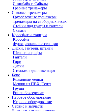
Спинбайк и Сайклы
Гребные тренажёры
Силовые тренажеры
Грузоблочные тренажеры
Тренажеры на свободных весах
Стойки под грифы и гантели
Скамьи
Кроссфит и станции
Кроссфит
Функциональные станции
Диски, гантели, штанги
Штанги и грифы
Гантели
Гири
Диски
Стеллажи для инвентаря
Бокс
Кожанные мешки
Мешки из ПВХ (Тент)
Груши
Ринги боксерские
Игровое оборудование
Игровое оборудование
Сервис и запчасти
Запчасти для тренажеров