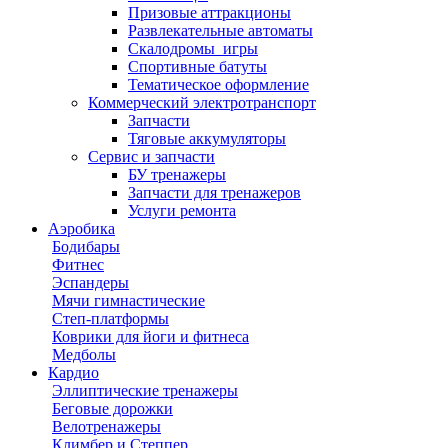
Призовые аттракционы
Развлекательные автоматы
Скалодромы_игры
Спортивные батуты
Тематическое оформление
Коммерческий электротранспорт
Запчасти
Тяговые аккумуляторы
Сервис и запчасти
БУ тренажеры
Запчасти для тренажеров
Услуги ремонта
Аэробика
Бодибары
Фитнес
Эспандеры
Мячи гимнастические
Степ-платформы
Коврики для йоги и фитнеса
Медболы
Кардио
Эллиптические тренажеры
Беговые дорожки
Велотренажеры
Климбер и Степпер