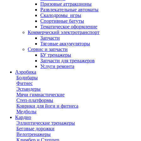
Призовые аттракционы
Развлекательные автоматы
Скалодромы_игры
Спортивные батуты
Тематическое оформление
Коммерческий электротранспорт
Запчасти
Тяговые аккумуляторы
Сервис и запчасти
БУ тренажеры
Запчасти для тренажеров
Услуги ремонта
Аэробика
Бодибары
Фитнес
Эспандеры
Мячи гимнастические
Степ-платформы
Коврики для йоги и фитнеса
Медболы
Кардио
Эллиптические тренажеры
Беговые дорожки
Велотренажеры
Климбер и Степпер