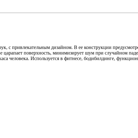
рук, с привлекательным дизайном. В ее конструкции предусмотре
не царапает поверхность, минимизирует шум при случайном пад
са человека. Используется в фитнесе, бодибилдинге, функционал