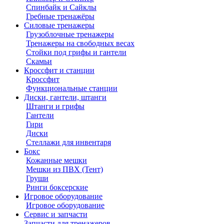
Спинбайк и Сайклы
Гребные тренажёры
Силовые тренажеры
Грузоблочные тренажеры
Тренажеры на свободных весах
Стойки под грифы и гантели
Скамьи
Кроссфит и станции
Кроссфит
Функциональные станции
Диски, гантели, штанги
Штанги и грифы
Гантели
Гири
Диски
Стеллажи для инвентаря
Бокс
Кожанные мешки
Мешки из ПВХ (Тент)
Груши
Ринги боксерские
Игровое оборудование
Игровое оборудование
Сервис и запчасти
Запчасти для тренажеров