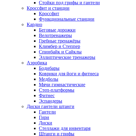
Стойки под грифы и гантели
Кроссфит и станции
Кроссфит
Функциональные станции
Кардио
Беговые дорожки
Велотренажеры
Гребные тренажёры
Климбер и Степпер
Спинбайк и Сайклы
Эллиптические тренажеры
Аэробика
Бодибары
Коврики для йоги и фитнеса
Медболы
Мячи гимнастические
Степ-платформы
Фитнес
Эспандеры
Диски гантели штанги
Гантели
Гири
Диски
Стеллажи для инвентаря
Штанги и грифы