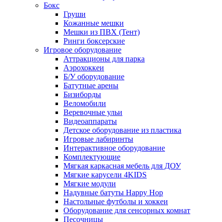
Бокс
Груши
Кожанные мешки
Мешки из ПВХ (Тент)
Ринги боксерские
Игровое оборудование
Аттракционы для парка
Аэрохоккеи
Б/У оборудование
Батутные арены
Бизиборды
Веломобили
Веревочные ульи
Видеоаппараты
Детское оборудование из пластика
Игровые лабиринты
Интерактивное оборудование
Комплектующие
Мягкая каркасная мебель для ДОУ
Мягкие карусели 4KIDS
Мягкие модули
Надувные батуты Happy Hop
Настольные футболы и хоккеи
Оборудование для сенсорных комнат
Песочницы