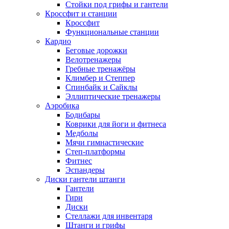
Стойки под грифы и гантели
Кроссфит и станции
Кроссфит
Функциональные станции
Кардио
Беговые дорожки
Велотренажеры
Гребные тренажёры
Климбер и Степпер
Спинбайк и Сайклы
Эллиптические тренажеры
Аэробика
Бодибары
Коврики для йоги и фитнеса
Медболы
Мячи гимнастические
Степ-платформы
Фитнес
Эспандеры
Диски гантели штанги
Гантели
Гири
Диски
Стеллажи для инвентаря
Штанги и грифы