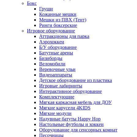
Бокс
Груши
Кожанные мешки
Мешки из ПВХ (Тент)
Ринги боксерские
Игровое оборудование
Аттракционы для парка
Аэрохоккеи
Б/У оборудование
Батутные арены
Бизиборды
Веломобили
Веревочные ульи
Видеоаппараты
Детское оборудование из пластика
Игровые лабиринты
Интерактивное оборудование
Комплектующие
Мягкая каркасная мебель для ДОУ
Мягкие карусели 4KIDS
Мягкие модули
Надувные батуты Happy Hop
Настольные футболы и хоккеи
Оборудование для сенсорных комнат
Песочницы