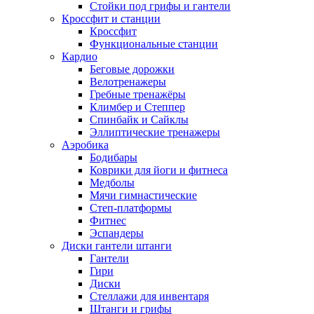
Стойки под грифы и гантели
Кроссфит и станции
Кроссфит
Функциональные станции
Кардио
Беговые дорожки
Велотренажеры
Гребные тренажёры
Климбер и Степпер
Спинбайк и Сайклы
Эллиптические тренажеры
Аэробика
Бодибары
Коврики для йоги и фитнеса
Медболы
Мячи гимнастические
Степ-платформы
Фитнес
Эспандеры
Диски гантели штанги
Гантели
Гири
Диски
Стеллажи для инвентаря
Штанги и грифы