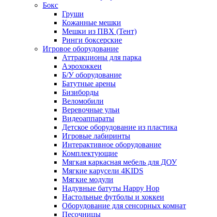
Бокс
Груши
Кожанные мешки
Мешки из ПВХ (Тент)
Ринги боксерские
Игровое оборудование
Аттракционы для парка
Аэрохоккеи
Б/У оборудование
Батутные арены
Бизиборды
Веломобили
Веревочные ульи
Видеоаппараты
Детское оборудование из пластика
Игровые лабиринты
Интерактивное оборудование
Комплектующие
Мягкая каркасная мебель для ДОУ
Мягкие карусели 4KIDS
Мягкие модули
Надувные батуты Happy Hop
Настольные футболы и хоккеи
Оборудование для сенсорных комнат
Песочницы