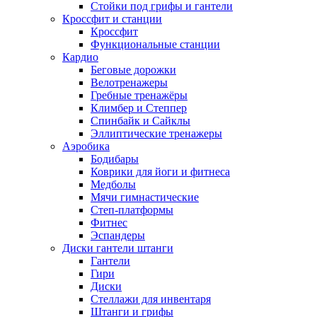
Стойки под грифы и гантели
Кроссфит и станции
Кроссфит
Функциональные станции
Кардио
Беговые дорожки
Велотренажеры
Гребные тренажёры
Климбер и Степпер
Спинбайк и Сайклы
Эллиптические тренажеры
Аэробика
Бодибары
Коврики для йоги и фитнеса
Медболы
Мячи гимнастические
Степ-платформы
Фитнес
Эспандеры
Диски гантели штанги
Гантели
Гири
Диски
Стеллажи для инвентаря
Штанги и грифы