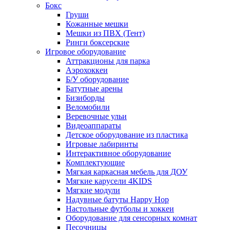
Бокс
Груши
Кожанные мешки
Мешки из ПВХ (Тент)
Ринги боксерские
Игровое оборудование
Аттракционы для парка
Аэрохоккеи
Б/У оборудование
Батутные арены
Бизиборды
Веломобили
Веревочные ульи
Видеоаппараты
Детское оборудование из пластика
Игровые лабиринты
Интерактивное оборудование
Комплектующие
Мягкая каркасная мебель для ДОУ
Мягкие карусели 4KIDS
Мягкие модули
Надувные батуты Happy Hop
Настольные футболы и хоккеи
Оборудование для сенсорных комнат
Песочницы