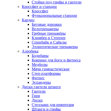
Стойки под грифы и гантели
Кроссфит и станции
Кроссфит
Функциональные станции
Кардио
Беговые дорожки
Велотренажеры
Гребные тренажёры
Климбер и Степпер
Спинбайк и Сайклы
Эллиптические тренажеры
Аэробика
Бодибары
Коврики для йоги и фитнеса
Медболы
Мячи гимнастические
Степ-платформы
Фитнес
Эспандеры
Диски гантели штанги
Гантели
Гири
Диски
Стеллажи для инвентаря
Штанги и грифы