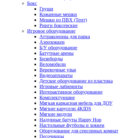
Бокс
Груши
Кожанные мешки
Мешки из ПВХ (Тент)
Ринги боксерские
Игровое оборудование
Аттракционы для парка
Аэрохоккеи
Б/У оборудование
Батутные арены
Бизиборды
Веломобили
Веревочные ульи
Видеоаппараты
Детское оборудование из пластика
Игровые лабиринты
Интерактивное оборудование
Комплектующие
Мягкая каркасная мебель для ДОУ
Мягкие карусели 4KIDS
Мягкие модули
Надувные батуты Happy Hop
Настольные футболы и хоккеи
Оборудование для сенсорных комнат
Песочницы