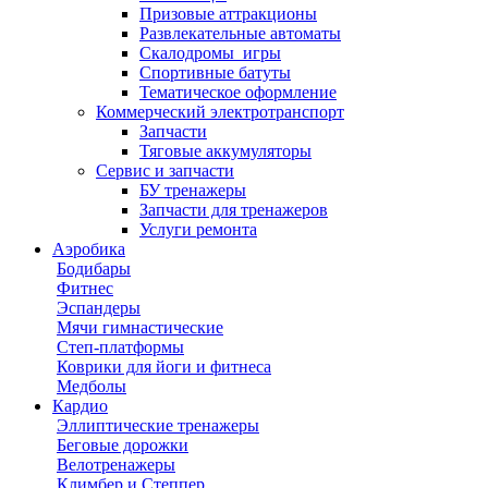
Призовые аттракционы
Развлекательные автоматы
Скалодромы_игры
Спортивные батуты
Тематическое оформление
Коммерческий электротранспорт
Запчасти
Тяговые аккумуляторы
Сервис и запчасти
БУ тренажеры
Запчасти для тренажеров
Услуги ремонта
Аэробика
Бодибары
Фитнес
Эспандеры
Мячи гимнастические
Степ-платформы
Коврики для йоги и фитнеса
Медболы
Кардио
Эллиптические тренажеры
Беговые дорожки
Велотренажеры
Климбер и Степпер