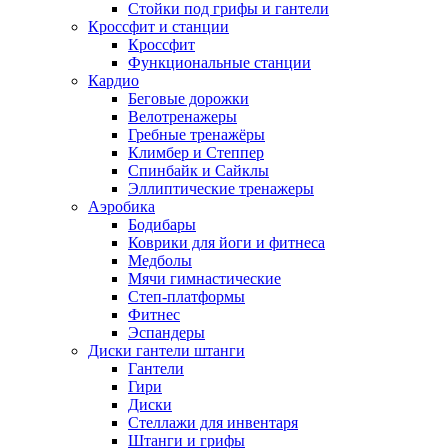
Стойки под грифы и гантели
Кроссфит и станции
Кроссфит
Функциональные станции
Кардио
Беговые дорожки
Велотренажеры
Гребные тренажёры
Климбер и Степпер
Спинбайк и Сайклы
Эллиптические тренажеры
Аэробика
Бодибары
Коврики для йоги и фитнеса
Медболы
Мячи гимнастические
Степ-платформы
Фитнес
Эспандеры
Диски гантели штанги
Гантели
Гири
Диски
Стеллажи для инвентаря
Штанги и грифы