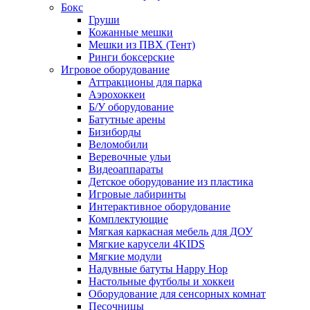
Бокс
Груши
Кожанные мешки
Мешки из ПВХ (Тент)
Ринги боксерские
Игровое оборудование
Аттракционы для парка
Аэрохоккеи
Б/У оборудование
Батутные арены
Бизиборды
Веломобили
Веревочные ульи
Видеоаппараты
Детское оборудование из пластика
Игровые лабиринты
Интерактивное оборудование
Комплектующие
Мягкая каркасная мебель для ДОУ
Мягкие карусели 4KIDS
Мягкие модули
Надувные батуты Happy Hop
Настольные футболы и хоккеи
Оборудование для сенсорных комнат
Песочницы