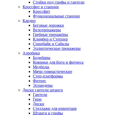
Стойки под грифы и гантели
Кроссфит и станции
Кроссфит
Функциональные станции
Кардио
Беговые дорожки
Велотренажеры
Гребные тренажёры
Климбер и Степпер
Спинбайк и Сайклы
Эллиптические тренажеры
Аэробика
Бодибары
Коврики для йоги и фитнеса
Медболы
Мячи гимнастические
Степ-платформы
Фитнес
Эспандеры
Диски гантели штанги
Гантели
Гири
Диски
Стеллажи для инвентаря
Штанги и грифы