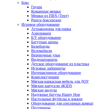
Бокс
Груши
Кожанные мешки
Мешки из ПВХ (Тент)
Ринги боксерские
Игровое оборудование
Аттракционы для парка
Аэрохоккеи
Б/У оборудование
Батутные арены
Бизиборды
Веломобили
Веревочные ульи
Видеоаппараты
Детское оборудование из пластика
Игровые лабиринты
Интерактивное оборудование
Комплектующие
Мягкая каркасная мебель для ДОУ
Мягкие карусели 4KIDS
Мягкие модули
Надувные батуты Happy Hop
Настольные футболы и хоккеи
Оборудование для сенсорных комнат
Песочницы