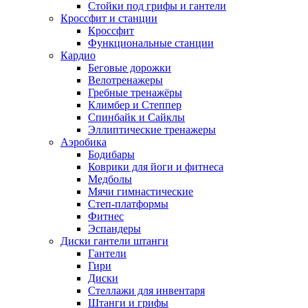
Стойки под грифы и гантели
Кроссфит и станции
Кроссфит
Функциональные станции
Кардио
Беговые дорожки
Велотренажеры
Гребные тренажёры
Климбер и Степпер
Спинбайк и Сайклы
Эллиптические тренажеры
Аэробика
Бодибары
Коврики для йоги и фитнеса
Медболы
Мячи гимнастические
Степ-платформы
Фитнес
Эспандеры
Диски гантели штанги
Гантели
Гири
Диски
Стеллажи для инвентаря
Штанги и грифы