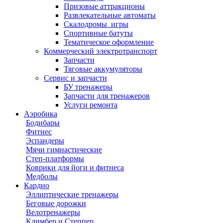
Призовые аттракционы
Развлекательные автоматы
Скалодромы_игры
Спортивные батуты
Тематическое оформление
Коммерческий электротранспорт
Запчасти
Тяговые аккумуляторы
Сервис и запчасти
БУ тренажеры
Запчасти для тренажеров
Услуги ремонта
Аэробика
Бодибары
Фитнес
Эспандеры
Мячи гимнастические
Степ-платформы
Коврики для йоги и фитнеса
Медболы
Кардио
Эллиптические тренажеры
Беговые дорожки
Велотренажеры
Климбер и Степпер