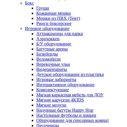
Бокс
Груши
Кожанные мешки
Мешки из ПВХ (Тент)
Ринги боксерские
Игровое оборудование
Аттракционы для парка
Аэрохоккеи
Б/У оборудование
Батутные арены
Бизиборды
Веломобили
Веревочные ульи
Видеоаппараты
Детское оборудование из пластика
Игровые лабиринты
Интерактивное оборудование
Комплектующие
Мягкая каркасная мебель для ДОУ
Мягкие карусели 4KIDS
Мягкие модули
Надувные батуты Happy Hop
Настольные футболы и хоккеи
Оборудование для сенсорных комнат
Песочницы