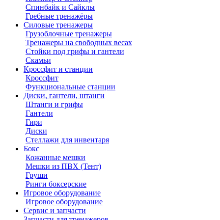
Спинбайк и Сайклы
Гребные тренажёры
Силовые тренажеры
Грузоблочные тренажеры
Тренажеры на свободных весах
Стойки под грифы и гантели
Скамьи
Кроссфит и станции
Кроссфит
Функциональные станции
Диски, гантели, штанги
Штанги и грифы
Гантели
Гири
Диски
Стеллажи для инвентаря
Бокс
Кожанные мешки
Мешки из ПВХ (Тент)
Груши
Ринги боксерские
Игровое оборудование
Игровое оборудование
Сервис и запчасти
Запчасти для тренажеров