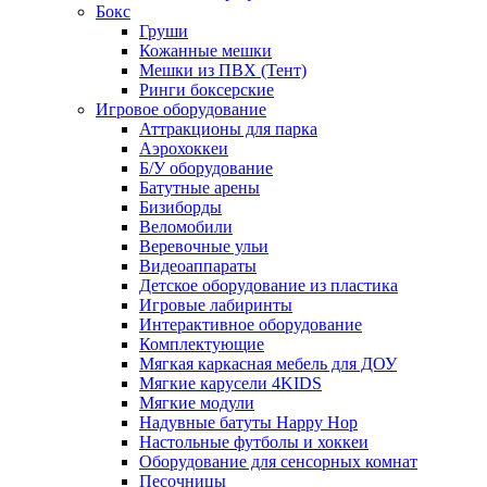
Бокс
Груши
Кожанные мешки
Мешки из ПВХ (Тент)
Ринги боксерские
Игровое оборудование
Аттракционы для парка
Аэрохоккеи
Б/У оборудование
Батутные арены
Бизиборды
Веломобили
Веревочные ульи
Видеоаппараты
Детское оборудование из пластика
Игровые лабиринты
Интерактивное оборудование
Комплектующие
Мягкая каркасная мебель для ДОУ
Мягкие карусели 4KIDS
Мягкие модули
Надувные батуты Happy Hop
Настольные футболы и хоккеи
Оборудование для сенсорных комнат
Песочницы