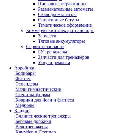
Призовые аттракционы
Развлекательные автоматы
Скалодромы_игры
Спортивные батуты
Тематическое оформление
Коммерческий электротранспорт
Запчасти
Тяговые аккумуляторы
Сервис и запчасти
БУ тренажеры
Запчасти для тренажеров
Услуги ремонта
Аэробика
Бодибары
Фитнес
Эспандеры
Мячи гимнастические
Степ-платформы
Коврики для йоги и фитнеса
Медболы
Кардио
Эллиптические тренажеры
Беговые дорожки
Велотренажеры
Климбер и Степпер