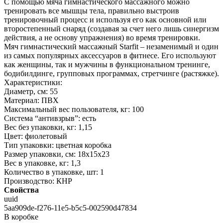
С помощью мяча гимнастического массажного можно
тренировать все мышцы тела, правильно выстроив
тренировочный процесс и используя его как основной или
второстепенный снаряд (создавая за счет него лишь синергизм
действия, а не основу упражнения) во время тренировки.
Мяч гимнастический массажный Starfit – незаменимый и один
из самых популярных аксессуаров в фитнесе. Его используют
как женщины, так и мужчины в функциональном тренинге,
бодибилдинге, групповых программах, стретчинге (растяжке).
Характеристики:
Диаметр, см: 55
Материал: ПВХ
Максимальный вес пользователя, кг: 100
Система “антивзрыв”: есть
Вес без упаковки, кг: 1,15
Цвет: фиолетовый
Тип упаковки: цветная коробка
Размер упаковки, см: 18х15х23
Вес в упаковке, кг: 1,3
Количество в упаковке, шт: 1
Производство: КНР
Свойства
uuid
5aa909de-f276-11e5-b5c5-002590d47834
В коробке