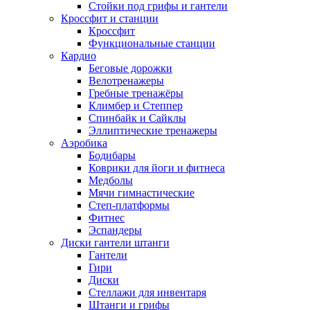
Стойки под грифы и гантели
Кроссфит и станции
Кроссфит
Функциональные станции
Кардио
Беговые дорожки
Велотренажеры
Гребные тренажёры
Климбер и Степпер
Спинбайк и Сайклы
Эллиптические тренажеры
Аэробика
Бодибары
Коврики для йоги и фитнеса
Медболы
Мячи гимнастические
Степ-платформы
Фитнес
Эспандеры
Диски гантели штанги
Гантели
Гири
Диски
Стеллажи для инвентаря
Штанги и грифы