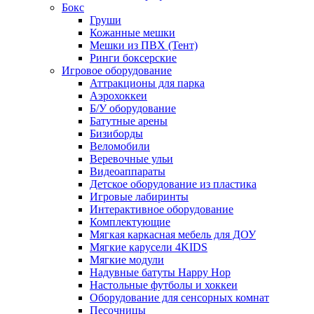
Бокс
Груши
Кожанные мешки
Мешки из ПВХ (Тент)
Ринги боксерские
Игровое оборудование
Аттракционы для парка
Аэрохоккеи
Б/У оборудование
Батутные арены
Бизиборды
Веломобили
Веревочные ульи
Видеоаппараты
Детское оборудование из пластика
Игровые лабиринты
Интерактивное оборудование
Комплектующие
Мягкая каркасная мебель для ДОУ
Мягкие карусели 4KIDS
Мягкие модули
Надувные батуты Happy Hop
Настольные футболы и хоккеи
Оборудование для сенсорных комнат
Песочницы