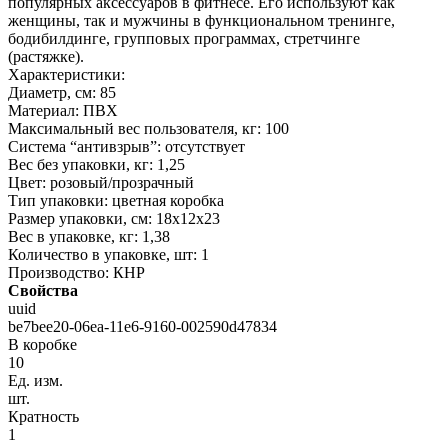
популярных аксессуаров в фитнесе. Его используют как
женщины, так и мужчины в функциональном тренинге,
бодибилдинге, групповых программах, стретчинге
(растяжке).
Характеристики:
Диаметр, см: 85
Материал: ПВХ
Максимальный вес пользователя, кг: 100
Система “антивзрыв”: отсутствует
Вес без упаковки, кг: 1,25
Цвет: розовый/прозрачный
Тип упаковки: цветная коробка
Размер упаковки, см: 18х12х23
Вес в упаковке, кг: 1,38
Количество в упаковке, шт: 1
Производство: КНР
Свойства
uuid
be7bee20-06ea-11e6-9160-002590d47834
В коробке
10
Ед. изм.
шт.
Кратность
1