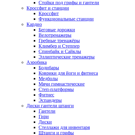
Стойки под грифы и гантели
Кроссфит и станции
Кроссфит
Функциональные станции
Кардио
Беговые дорожки
Велотренажеры
Гребные тренажёры
Климбер и Степпер
Спинбайк и Сайклы
Эллиптические тренажеры
Аэробика
Бодибары
Коврики для йоги и фитнеса
Медболы
Мячи гимнастические
Степ-платформы
Фитнес
Эспандеры
Диски гантели штанги
Гантели
Гири
Диски
Стеллажи для инвентаря
Штанги и грифы