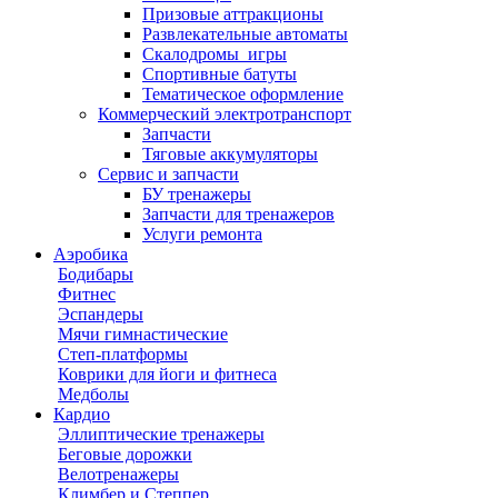
Призовые аттракционы
Развлекательные автоматы
Скалодромы_игры
Спортивные батуты
Тематическое оформление
Коммерческий электротранспорт
Запчасти
Тяговые аккумуляторы
Сервис и запчасти
БУ тренажеры
Запчасти для тренажеров
Услуги ремонта
Аэробика
Бодибары
Фитнес
Эспандеры
Мячи гимнастические
Степ-платформы
Коврики для йоги и фитнеса
Медболы
Кардио
Эллиптические тренажеры
Беговые дорожки
Велотренажеры
Климбер и Степпер