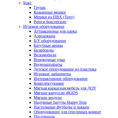
Бокс
Груши
Кожанные мешки
Мешки из ПВХ (Тент)
Ринги боксерские
Игровое оборудование
Аттракционы для парка
Аэрохоккеи
Б/У оборудование
Батутные арены
Бизиборды
Веломобили
Веревочные ульи
Видеоаппараты
Детское оборудование из пластика
Игровые лабиринты
Интерактивное оборудование
Комплектующие
Мягкая каркасная мебель для ДОУ
Мягкие карусели 4KIDS
Мягкие модули
Надувные батуты Happy Hop
Настольные футболы и хоккеи
Оборудование для сенсорных комнат
Песочницы