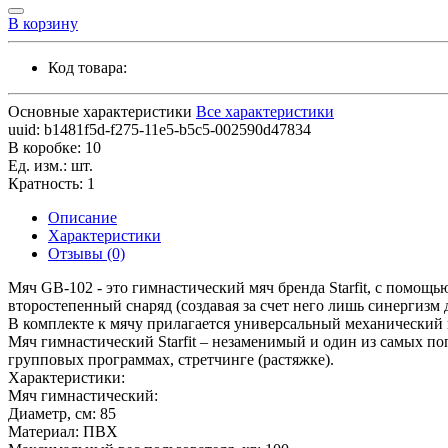
В корзину
Код товара:
Основные характеристики
Все характеристики
uuid:
b1481f5d-f275-11e5-b5c5-002590d47834
В коробке:
10
Ед. изм.:
шт.
Кратность:
1
Описание
Характеристики
Отзывы (0)
Мяч GB-102 - это гимнастический мяч бренда Starfit, с помощ
второстепенный снаряд (создавая за счет него лишь синергизм 
В комплекте к мячу прилагается универсальный механический н
Мяч гимнастический Starfit – незаменимый и один из самых п
групповых программах, стретчинге (растяжке).
Характеристики:
Мяч гимнастический:
Диаметр, см: 85
Материал: ПВХ