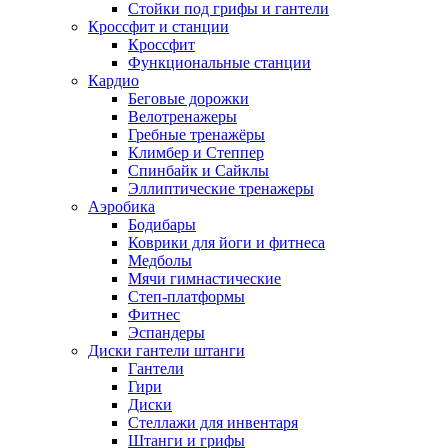
Стойки под грифы и гантели
Кроссфит и станции
Кроссфит
Функциональные станции
Кардио
Беговые дорожки
Велотренажеры
Гребные тренажёры
Климбер и Степпер
Спинбайк и Сайклы
Эллиптические тренажеры
Аэробика
Бодибары
Коврики для йоги и фитнеса
Медболы
Мячи гимнастические
Степ-платформы
Фитнес
Эспандеры
Диски гантели штанги
Гантели
Гири
Диски
Стеллажи для инвентаря
Штанги и грифы