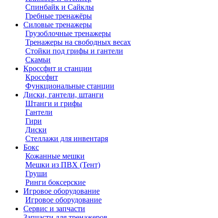
Спинбайк и Сайклы
Гребные тренажёры
Силовые тренажеры
Грузоблочные тренажеры
Тренажеры на свободных весах
Стойки под грифы и гантели
Скамьи
Кроссфит и станции
Кроссфит
Функциональные станции
Диски, гантели, штанги
Штанги и грифы
Гантели
Гири
Диски
Стеллажи для инвентаря
Бокс
Кожанные мешки
Мешки из ПВХ (Тент)
Груши
Ринги боксерские
Игровое оборудование
Игровое оборудование
Сервис и запчасти
Запчасти для тренажеров