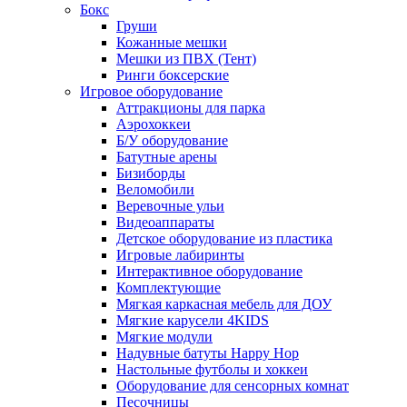
Бокс
Груши
Кожанные мешки
Мешки из ПВХ (Тент)
Ринги боксерские
Игровое оборудование
Аттракционы для парка
Аэрохоккеи
Б/У оборудование
Батутные арены
Бизиборды
Веломобили
Веревочные ульи
Видеоаппараты
Детское оборудование из пластика
Игровые лабиринты
Интерактивное оборудование
Комплектующие
Мягкая каркасная мебель для ДОУ
Мягкие карусели 4KIDS
Мягкие модули
Надувные батуты Happy Hop
Настольные футболы и хоккеи
Оборудование для сенсорных комнат
Песочницы