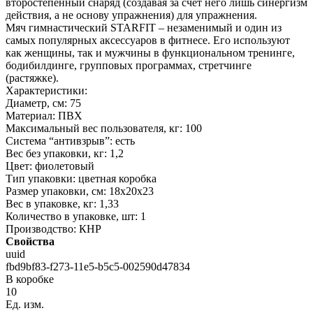
второстепенный снаряд (создавая за счет него лишь синергизм
действия, а не основу упражнения) для упражнения.
Мяч гимнастический STARFIT – незаменимый и один из
самых популярных аксессуаров в фитнесе. Его используют
как женщины, так и мужчины в функциональном тренинге,
бодибилдинге, групповых программах, стретчинге
(растяжке).
Характеристики:
Диаметр, см: 75
Материал: ПВХ
Максимальный вес пользователя, кг: 100
Система “антивзрыв”: есть
Вес без упаковки, кг: 1,2
Цвет: фиолетовый
Тип упаковки: цветная коробка
Размер упаковки, см: 18х20х23
Вес в упаковке, кг: 1,33
Количество в упаковке, шт: 1
Производство: КНР
Свойства
uuid
fbd9bf83-f273-11e5-b5c5-002590d47834
В коробке
10
Ед. изм.