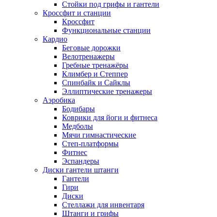
Стойки под грифы и гантели
Кроссфит и станции
Кроссфит
Функциональные станции
Кардио
Беговые дорожки
Велотренажеры
Гребные тренажёры
Климбер и Степпер
Спинбайк и Сайклы
Эллиптические тренажеры
Аэробика
Бодибары
Коврики для йоги и фитнеса
Медболы
Мячи гимнастические
Степ-платформы
Фитнес
Эспандеры
Диски гантели штанги
Гантели
Гири
Диски
Стеллажи для инвентаря
Штанги и грифы