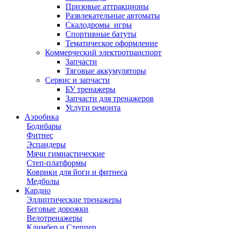
Призовые аттракционы
Развлекательные автоматы
Скалодромы_игры
Спортивные батуты
Тематическое оформление
Коммерческий электротранспорт
Запчасти
Тяговые аккумуляторы
Сервис и запчасти
БУ тренажеры
Запчасти для тренажеров
Услуги ремонта
Аэробика
Бодибары
Фитнес
Эспандеры
Мячи гимнастические
Степ-платформы
Коврики для йоги и фитнеса
Медболы
Кардио
Эллиптические тренажеры
Беговые дорожки
Велотренажеры
Климбер и Степпер