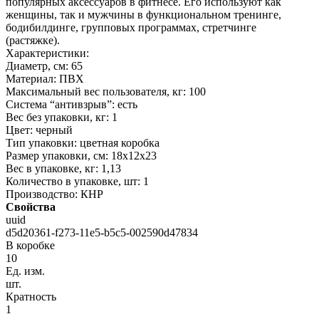
популярных аксессуаров в фитнесе. Его используют как
женщины, так и мужчины в функциональном тренинге,
бодибилдинге, групповых программах, стретчинге
(растяжке).
Характеристики:
Диаметр, см: 65
Материал: ПВХ
Максимальный вес пользователя, кг: 100
Система “антивзрыв”: есть
Вес без упаковки, кг: 1
Цвет: черный
Тип упаковки: цветная коробка
Размер упаковки, см: 18х12х23
Вес в упаковке, кг: 1,13
Количество в упаковке, шт: 1
Производство: КНР
Свойства
uuid
d5d20361-f273-11e5-b5c5-002590d47834
В коробке
10
Ед. изм.
шт.
Кратность
1