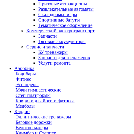
Призовые аттракционы
Развлекательные автоматы
Скалодромы_игры
Спортивные батуты
Тематическое оформление
Коммерческий электротранспорт
Запчасти
Тяговые аккумуляторы
Сервис и запчасти
БУ тренажеры
Запчасти для тренажеров
Услуги ремонта
Аэробика
Бодибары
Фитнес
Эспандеры
Мячи гимнастические
Степ-платформы
Коврики для йоги и фитнеса
Медболы
Кардио
Эллиптические тренажеры
Беговые дорожки
Велотренажеры
Климбер и Степпер