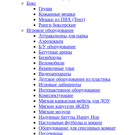
Бокс
Груши
Кожанные мешки
Мешки из ПВХ (Тент)
Ринги боксерские
Игровое оборудование
Аттракционы для парка
Аэрохоккеи
Б/У оборудование
Батутные арены
Бизиборды
Веломобили
Веревочные ульи
Видеоаппараты
Детское оборудование из пластика
Игровые лабиринты
Интерактивное оборудование
Комплектующие
Мягкая каркасная мебель для ДОУ
Мягкие карусели 4KIDS
Мягкие модули
Надувные батуты Happy Hop
Настольные футболы и хоккеи
Оборудование для сенсорных комнат
Песочницы