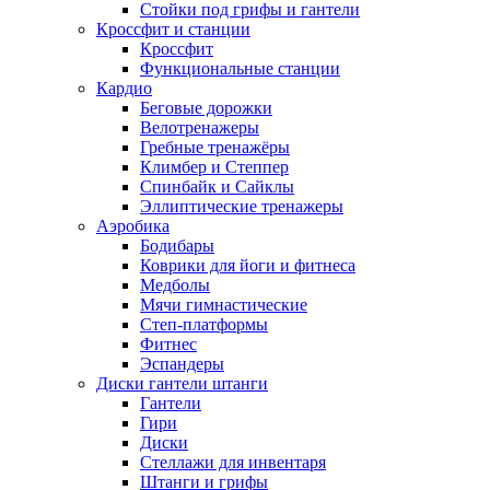
Стойки под грифы и гантели
Кроссфит и станции
Кроссфит
Функциональные станции
Кардио
Беговые дорожки
Велотренажеры
Гребные тренажёры
Климбер и Степпер
Спинбайк и Сайклы
Эллиптические тренажеры
Аэробика
Бодибары
Коврики для йоги и фитнеса
Медболы
Мячи гимнастические
Степ-платформы
Фитнес
Эспандеры
Диски гантели штанги
Гантели
Гири
Диски
Стеллажи для инвентаря
Штанги и грифы