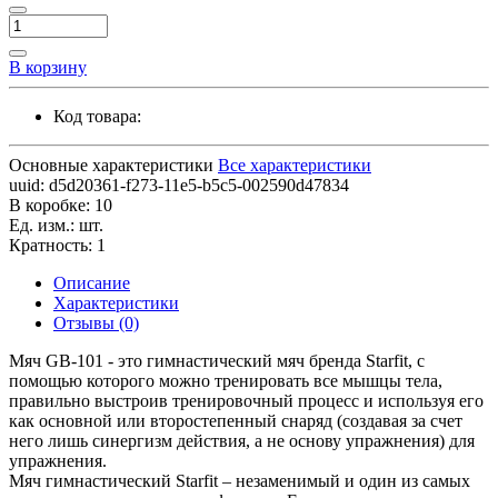
В корзину
Код товара:
Основные характеристики
Все характеристики
uuid:
d5d20361-f273-11e5-b5c5-002590d47834
В коробке:
10
Ед. изм.:
шт.
Кратность:
1
Описание
Характеристики
Отзывы (0)
Мяч GB-101 - это гимнастический мяч бренда Starfit, с
помощью которого можно тренировать все мышцы тела,
правильно выстроив тренировочный процесс и используя его
как основной или второстепенный снаряд (создавая за счет
него лишь синергизм действия, а не основу упражнения) для
упражнения.
Мяч гимнастический Starfit – незаменимый и один из самых