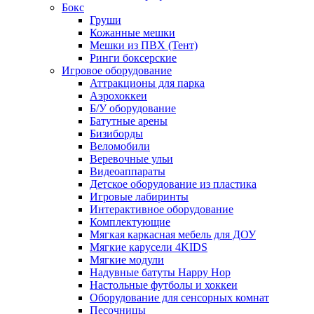
Бокс
Груши
Кожанные мешки
Мешки из ПВХ (Тент)
Ринги боксерские
Игровое оборудование
Аттракционы для парка
Аэрохоккеи
Б/У оборудование
Батутные арены
Бизиборды
Веломобили
Веревочные ульи
Видеоаппараты
Детское оборудование из пластика
Игровые лабиринты
Интерактивное оборудование
Комплектующие
Мягкая каркасная мебель для ДОУ
Мягкие карусели 4KIDS
Мягкие модули
Надувные батуты Happy Hop
Настольные футболы и хоккеи
Оборудование для сенсорных комнат
Песочницы