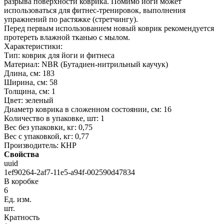
разрыва поверхности коврика. Помимо йоги может
использоваться для фитнес-тренировок, выполнения
упражнений по растяжке (стретчингу).
Перед первым использованием новый коврик рекомендуется
протереть влажной тканью с мылом.
Характеристики:
Тип: коврик для йоги и фитнеса
Материал: NBR (Бутадиен-нитрильный каучук)
Длина, см: 183
Ширина, см: 58
Толщина, см: 1
Цвет: зеленый
Диаметр коврика в сложенном состоянии, см: 16
Количество в упаковке, шт: 1
Вес без упаковки, кг: 0,75
Вес с упаковкой, кг: 0,77
Производитель: КНР
Свойства
uuid
1ef90264-2af7-11e5-a94f-002590d47834
В коробке
6
Ед. изм.
шт.
Кратность