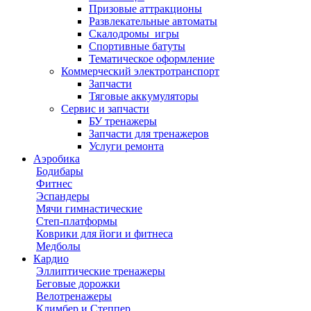
Призовые аттракционы
Развлекательные автоматы
Скалодромы_игры
Спортивные батуты
Тематическое оформление
Коммерческий электротранспорт
Запчасти
Тяговые аккумуляторы
Сервис и запчасти
БУ тренажеры
Запчасти для тренажеров
Услуги ремонта
Аэробика
Бодибары
Фитнес
Эспандеры
Мячи гимнастические
Степ-платформы
Коврики для йоги и фитнеса
Медболы
Кардио
Эллиптические тренажеры
Беговые дорожки
Велотренажеры
Климбер и Степпер