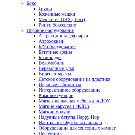
Бокс
Груши
Кожанные мешки
Мешки из ПВХ (Тент)
Ринги боксерские
Игровое оборудование
Аттракционы для парка
Аэрохоккеи
Б/У оборудование
Батутные арены
Бизиборды
Веломобили
Веревочные ульи
Видеоаппараты
Детское оборудование из пластика
Игровые лабиринты
Интерактивное оборудование
Комплектующие
Мягкая каркасная мебель для ДОУ
Мягкие карусели 4KIDS
Мягкие модули
Надувные батуты Happy Hop
Настольные футболы и хоккеи
Оборудование для сенсорных комнат
Песочницы