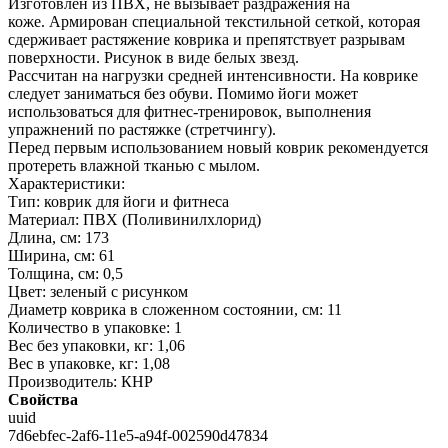
Изготовлен из ПВХ, не вызывает раздражения на
коже. Армирован специальной текстильной сеткой, которая
сдерживает растяжение коврика и препятствует разрывам
поверхности. Рисунок в виде белых звезд.
Рассчитан на нагрузки средней интенсивности. На коврике
следует заниматься без обуви. Помимо йоги может
использоваться для фитнес-тренировок, выполнения
упражнений по растяжке (стретчингу).
Перед первым использованием новый коврик рекомендуется
протереть влажной тканью с мылом.
Характеристики:
Тип: коврик для йоги и фитнеса
Материал: ПВХ (Поливинилхлорид)
Длина, см: 173
Ширина, см: 61
Толщина, см: 0,5
Цвет: зеленый с рисунком
Диаметр коврика в сложенном состоянии, см: 11
Количество в упаковке: 1
Вес без упаковки, кг: 1,06
Вес в упаковке, кг: 1,08
Производитель: КНР
Свойства
uuid
7d6ebfec-2af6-11e5-a94f-002590d47834