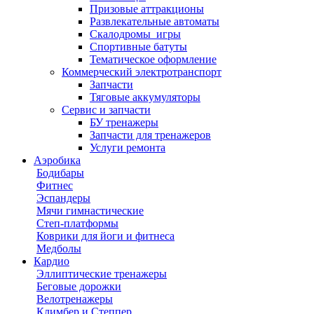
Призовые аттракционы
Развлекательные автоматы
Скалодромы_игры
Спортивные батуты
Тематическое оформление
Коммерческий электротранспорт
Запчасти
Тяговые аккумуляторы
Сервис и запчасти
БУ тренажеры
Запчасти для тренажеров
Услуги ремонта
Аэробика
Бодибары
Фитнес
Эспандеры
Мячи гимнастические
Степ-платформы
Коврики для йоги и фитнеса
Медболы
Кардио
Эллиптические тренажеры
Беговые дорожки
Велотренажеры
Климбер и Степпер