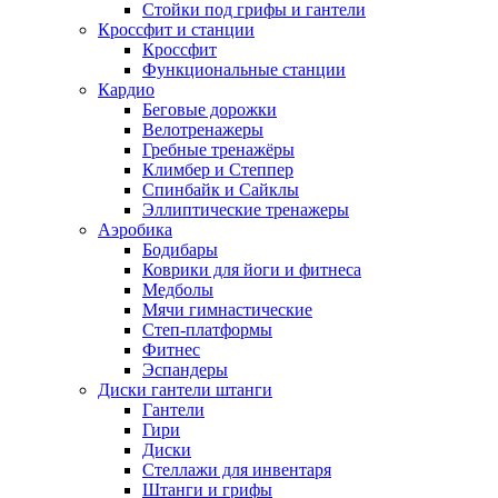
Стойки под грифы и гантели
Кроссфит и станции
Кроссфит
Функциональные станции
Кардио
Беговые дорожки
Велотренажеры
Гребные тренажёры
Климбер и Степпер
Спинбайк и Сайклы
Эллиптические тренажеры
Аэробика
Бодибары
Коврики для йоги и фитнеса
Медболы
Мячи гимнастические
Степ-платформы
Фитнес
Эспандеры
Диски гантели штанги
Гантели
Гири
Диски
Стеллажи для инвентаря
Штанги и грифы