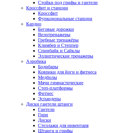
Стойки под грифы и гантели
Кроссфит и станции
Кроссфит
Функциональные станции
Кардио
Беговые дорожки
Велотренажеры
Гребные тренажёры
Климбер и Степпер
Спинбайк и Сайклы
Эллиптические тренажеры
Аэробика
Бодибары
Коврики для йоги и фитнеса
Медболы
Мячи гимнастические
Степ-платформы
Фитнес
Эспандеры
Диски гантели штанги
Гантели
Гири
Диски
Стеллажи для инвентаря
Штанги и грифы