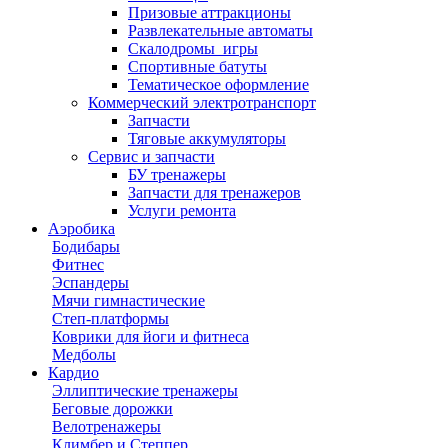
Призовые аттракционы
Развлекательные автоматы
Скалодромы_игры
Спортивные батуты
Тематическое оформление
Коммерческий электротранспорт
Запчасти
Тяговые аккумуляторы
Сервис и запчасти
БУ тренажеры
Запчасти для тренажеров
Услуги ремонта
Аэробика
Бодибары
Фитнес
Эспандеры
Мячи гимнастические
Степ-платформы
Коврики для йоги и фитнеса
Медболы
Кардио
Эллиптические тренажеры
Беговые дорожки
Велотренажеры
Климбер и Степпер