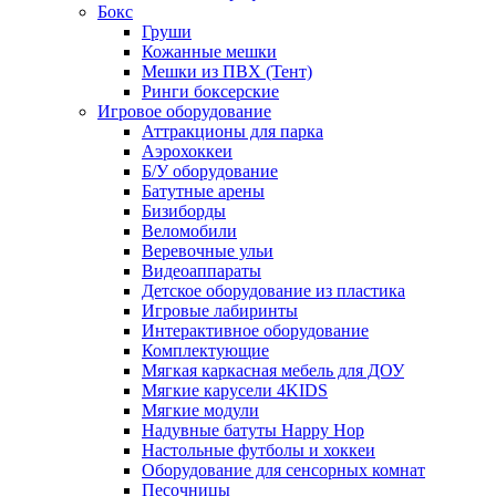
Бокс
Груши
Кожанные мешки
Мешки из ПВХ (Тент)
Ринги боксерские
Игровое оборудование
Аттракционы для парка
Аэрохоккеи
Б/У оборудование
Батутные арены
Бизиборды
Веломобили
Веревочные ульи
Видеоаппараты
Детское оборудование из пластика
Игровые лабиринты
Интерактивное оборудование
Комплектующие
Мягкая каркасная мебель для ДОУ
Мягкие карусели 4KIDS
Мягкие модули
Надувные батуты Happy Hop
Настольные футболы и хоккеи
Оборудование для сенсорных комнат
Песочницы