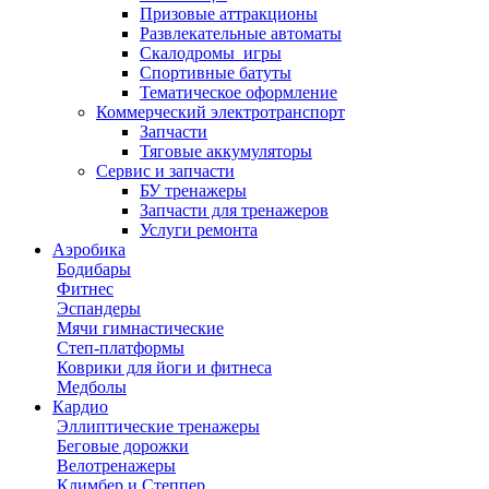
Призовые аттракционы
Развлекательные автоматы
Скалодромы_игры
Спортивные батуты
Тематическое оформление
Коммерческий электротранспорт
Запчасти
Тяговые аккумуляторы
Сервис и запчасти
БУ тренажеры
Запчасти для тренажеров
Услуги ремонта
Аэробика
Бодибары
Фитнес
Эспандеры
Мячи гимнастические
Степ-платформы
Коврики для йоги и фитнеса
Медболы
Кардио
Эллиптические тренажеры
Беговые дорожки
Велотренажеры
Климбер и Степпер