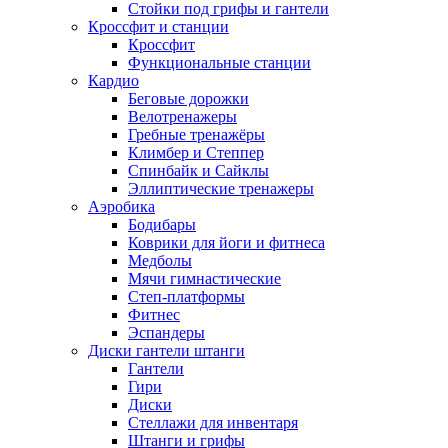
Стойки под грифы и гантели
Кроссфит и станции
Кроссфит
Функциональные станции
Кардио
Беговые дорожки
Велотренажеры
Гребные тренажёры
Климбер и Степпер
Спинбайк и Сайклы
Эллиптические тренажеры
Аэробика
Бодибары
Коврики для йоги и фитнеса
Медболы
Мячи гимнастические
Степ-платформы
Фитнес
Эспандеры
Диски гантели штанги
Гантели
Гири
Диски
Стеллажи для инвентаря
Штанги и грифы