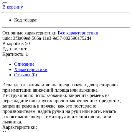
В корзину
Код товара:
Основные характеристики
Все характеристики
uuid:
3f3a09ed-565a-11e3-9e37-002590a752d4
В коробке:
50
Ед. изм.:
шт.
Кратность:
1
Описание
Характеристики
Отзывы (0)
Эспандер лыжника-пловца предназначен для тренировок
при имитации движений пловца или лыжника.
Инструкция по использованию: закрепить ремень на
перекладине или других прочно закрепленных предметах,
заправив ремень в пряжке, как это поставлено
производителем, надеть ручки на руки или ноги, начать
растягивание шнура, имитируя движения пловца или
лыжника.
Характеристики: