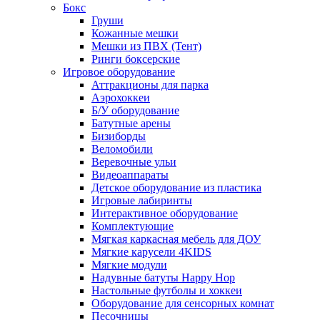
Бокс
Груши
Кожанные мешки
Мешки из ПВХ (Тент)
Ринги боксерские
Игровое оборудование
Аттракционы для парка
Аэрохоккеи
Б/У оборудование
Батутные арены
Бизиборды
Веломобили
Веревочные ульи
Видеоаппараты
Детское оборудование из пластика
Игровые лабиринты
Интерактивное оборудование
Комплектующие
Мягкая каркасная мебель для ДОУ
Мягкие карусели 4KIDS
Мягкие модули
Надувные батуты Happy Hop
Настольные футболы и хоккеи
Оборудование для сенсорных комнат
Песочницы