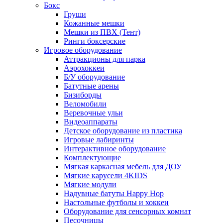
Бокс
Груши
Кожанные мешки
Мешки из ПВХ (Тент)
Ринги боксерские
Игровое оборудование
Аттракционы для парка
Аэрохоккеи
Б/У оборудование
Батутные арены
Бизиборды
Веломобили
Веревочные ульи
Видеоаппараты
Детское оборудование из пластика
Игровые лабиринты
Интерактивное оборудование
Комплектующие
Мягкая каркасная мебель для ДОУ
Мягкие карусели 4KIDS
Мягкие модули
Надувные батуты Happy Hop
Настольные футболы и хоккеи
Оборудование для сенсорных комнат
Песочницы