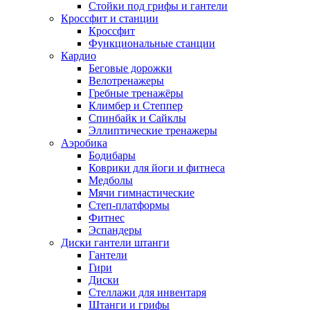
Стойки под грифы и гантели
Кроссфит и станции
Кроссфит
Функциональные станции
Кардио
Беговые дорожки
Велотренажеры
Гребные тренажёры
Климбер и Степпер
Спинбайк и Сайклы
Эллиптические тренажеры
Аэробика
Бодибары
Коврики для йоги и фитнеса
Медболы
Мячи гимнастические
Степ-платформы
Фитнес
Эспандеры
Диски гантели штанги
Гантели
Гири
Диски
Стеллажи для инвентаря
Штанги и грифы